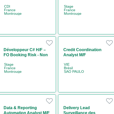
CDI
Stage
France
France
Montrouge
Montrouge
Développeur C# H/F –
Credit Coordination
FO Booking Risk - Non
Analyst M/F
Linear IT H/F
Stage
VIE
France
Brésil
Montrouge
SAO PAULO
Data & Reporting
Delivery Lead
Automation Analyst M/F
Surveillance des