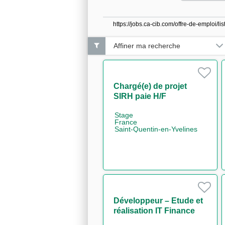
https://jobs.ca-cib.com/offre-de-emploi
Affiner ma recherche
Chargé(e) de projet
SIRH paie H/F
Stage
France
Saint-Quentin-en-Yvelines
Développeur – Etude et
réalisation IT Finance
H/F