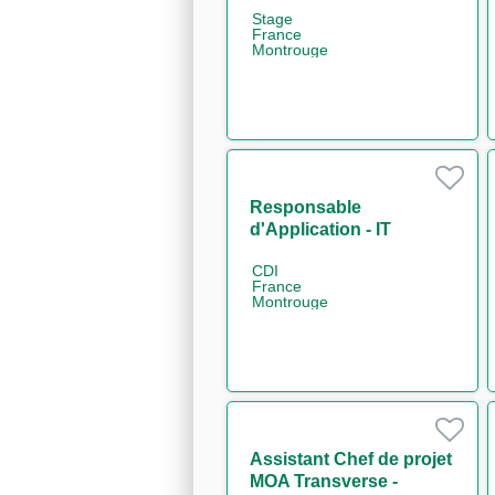
Stage
France
Montrouge
Responsable
d'Application - IT
Compliance Financial
CDI
Security H/F
France
Montrouge
Assistant Chef de projet
MOA Transverse -