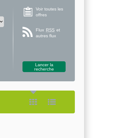
Voir toutes les
offres
Flux
RSS
et
autres flux