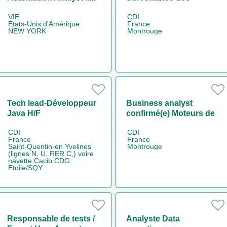
Communications de
VIE
CDI
marché H/F
Etats-Unis d'Amérique
France
NEW YORK
Montrouge
Tech lead-Développeur
Business analyst
Java H/F
confirmé(e) Moteurs de
paiements H/F
CDI
CDI
France
France
Saint-Quentin-en Yvelines
Montrouge
(lignes N, U, RER C,) voire
navette Cacib CDG
Etoile/SQY
Responsable de tests /
Analyste Data