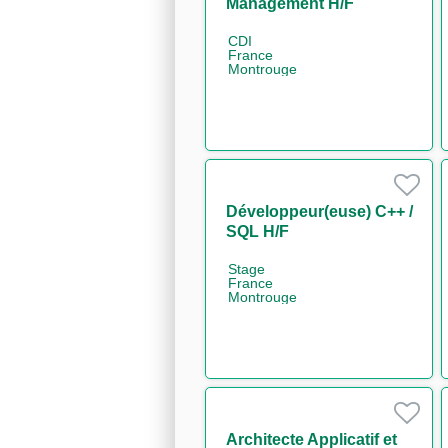
Management H/F
CDI
France
Montrouge
Développeur(euse) C++ /
SQL H/F
Stage
France
Montrouge
Architecte Applicatif et