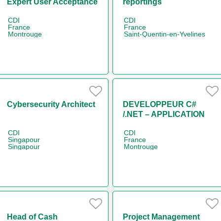
Expert User Acceptance
reportings
Tests H/F
réglementaires H/F
CDI
CDI
France
France
Montrouge
Saint-Quentin-en-Yvelines
Cybersecurity Architect
DEVELOPPEUR C#
/.NET – APPLICATION
ARTS CONTRIBUTION
CDI
CDI
EURIBOR H/F
Singapour
France
Singapour
Montrouge
Head of Cash
Project Management