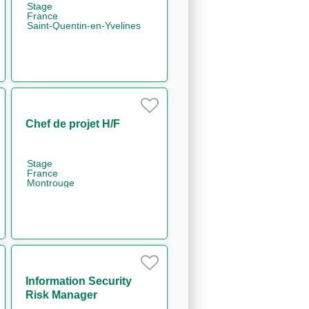
Stage
Office H/F
France
Saint-Quentin-en-Yvelines
Chef de projet H/F
Stage
France
Montrouge
Information Security
Risk Manager