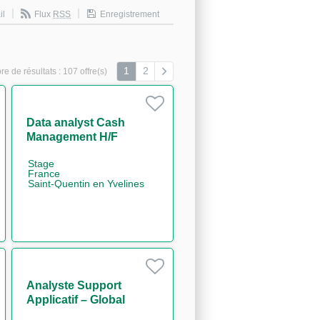
il
Flux
RSS
Enregistrement
1
2
e de résultats :
107 offre(s)
Data analyst Cash
Management H/F
Stage
France
Saint-Quentin en Yvelines
Analyste Support
Applicatif – Global
Markets IT FX Back