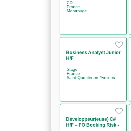
CDI
France
Montrouge
Business Analyst Junior
H/F
Stage
France
Saint-Quentin-en-Yvelines
Développeur(euse) C#
H/F – FO Booking Risk -
Non Linear IT H/F