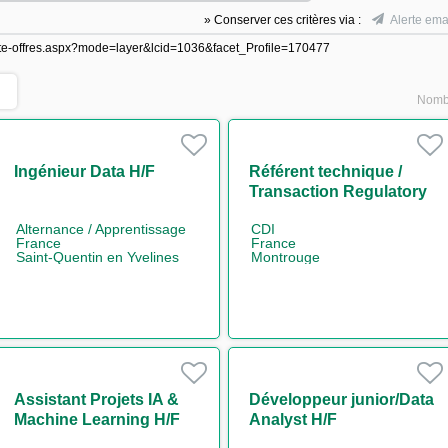
» Conserver ces critères via :
Alerte ema
/liste-offres.aspx?mode=layer&lcid=1036&facet_Profile=170477
Nombr
Ingénieur Data H/F
Référent technique /
Transaction Regulatory
Reporting H/F
Alternance / Apprentissage
CDI
France
France
Saint-Quentin en Yvelines
Montrouge
Assistant Projets IA &
Développeur junior/Data
Machine Learning H/F
Analyst H/F