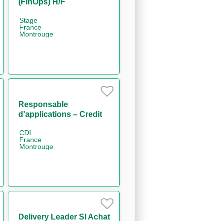
(FinOps) H/F
Stage
France
Montrouge
Responsable
d'applications – Credit
Approval Applications
CDI
H/F
France
Montrouge
Delivery Leader SI Achat