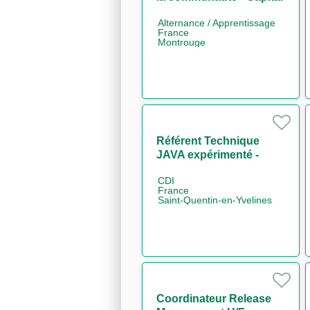
Market IT H/F
Alternance / Apprentissage
France
Montrouge
Référent Technique
JAVA expérimenté -
Cash Management H/F
CDI
France
Saint-Quentin-en-Yvelines
Coordinateur Release