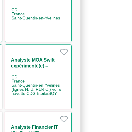
CDI
France
Saint-Quentin-en-Yvelines
Analyste MOA Swift
expérimenté(e) –
Paiements H/F
CDI
France
Saint-Quentin-en Yvelines
(lignes N, U, RER C,) voire
navette CDG Etoile/SQY
Analyste Financier IT