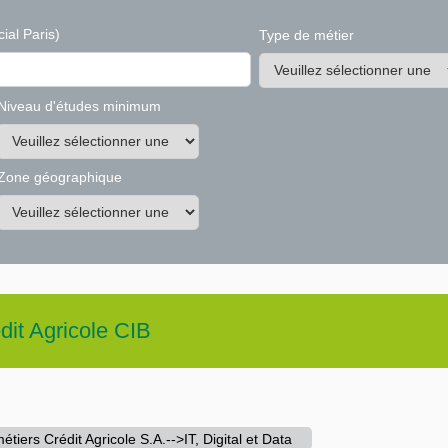
ial Paris)
Type de métier
Niveau d'études minimum
Zone géographique
dit Agricole CIB
tiers Crédit Agricole S.A.-->IT, Digital et Data