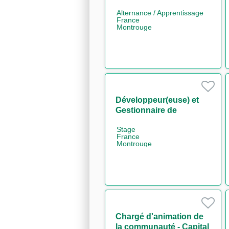
Finance durable H/F
Alternance / Apprentissage
France
Montrouge
Développeur(euse) et
Gestionnaire de
Releases – EQD / SQL /
Stage
Sophis H/F
France
Montrouge
Chargé d'animation de
la communauté - Capital