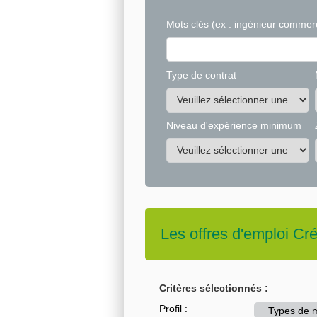
Mots clés
(ex : ingénieur commerc
Type de contrat
Niveau d'expérience minimum
Les offres d'emploi
Cré
Critères sélectionnés :
Profil :
Types de mé