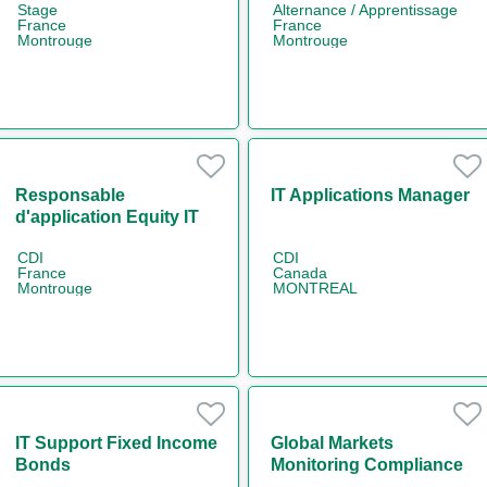
Stage
Alternance / Apprentissage
France
France
Montrouge
Montrouge
Responsable
IT Applications Manager
d'application Equity IT
Regulatory Reporting
CDI
CDI
H/F
France
Canada
Montrouge
MONTREAL
IT Support Fixed Income
Global Markets
Bonds
Monitoring Compliance
Officer H/F