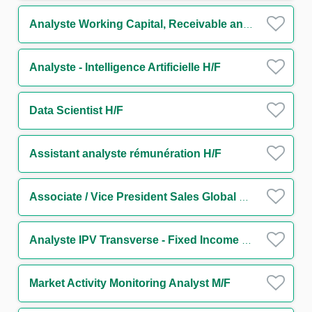
Analyste Working Capital, Receivable and Supply Chain Finance H/F
Analyste - Intelligence Artificielle H/F
Data Scientist H/F
Assistant analyste rémunération H/F
Associate / Vice President Sales Global Markets Division (FI Sales Flow Generalist) m/w/d
Analyste IPV Transverse - Fixed Income H/F
Market Activity Monitoring Analyst M/F