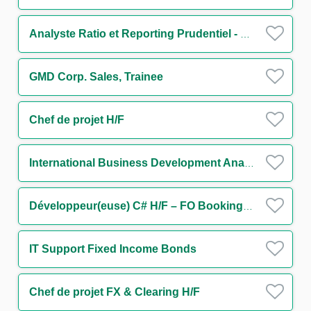
Analyste Ratio et Reporting Prudentiel - Solvabilité & Levier (CRR3/Bâle IV) H/F
GMD Corp. Sales, Trainee
Chef de projet H/F
International Business Development Analyst
Développeur(euse) C# H/F – FO Booking Risk - Non Linear IT H/F
IT Support Fixed Income Bonds
Chef de projet FX & Clearing H/F