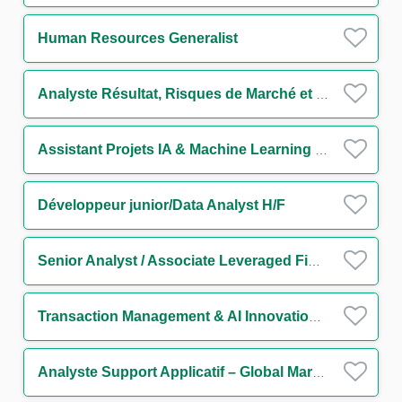
Human Resources Generalist
Analyste Résultat, Risques de Marché et Liquidité périmètre Trésorerie H/F
Assistant Projets IA & Machine Learning H/F
Développeur junior/Data Analyst H/F
Senior Analyst / Associate Leveraged Finance (w/m/d)
Transaction Management & AI Innovation Analyst H/F
Analyste Support Applicatif – Global Markets IT FX Back Office H/F