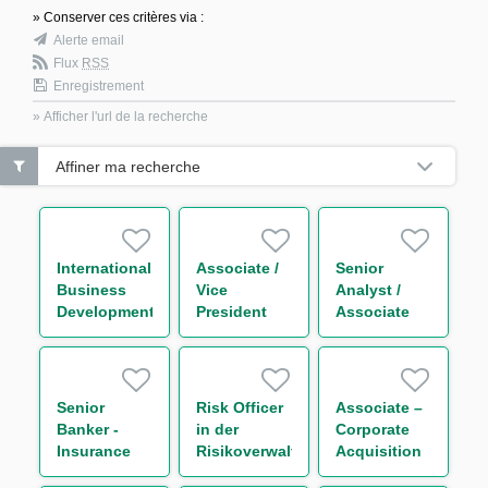
» Conserver ces critères via :
Alerte email
Flux
RSS
Enregistrement
» Afficher l'url de la recherche
Affiner ma recherche
International
Associate /
Senior
Business
Vice
Analyst /
Development
President
Associate
Analyst
Sales Global
Leveraged
Markets
Finance
Division (FI
(w/m/d)
Sales Flow
Senior
Risk Officer
Associate –
Generalist)
Banker -
in der
Corporate
m/w/d
Insurance
Risikoverwaltung
Acquisition
(f/m/d)
/ -monitoring
Finance –