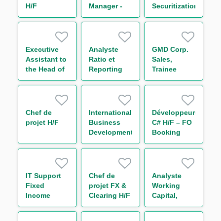
H/F
Manager -
Securitization
Securitization
Executive
Analyste
GMD Corp.
Assistant to
Ratio et
Sales,
the Head of
Reporting
Trainee
CMF
Prudentiel -
Americas
Solvabilité &
Levier
(CRR3/Bâle
Chef de
International
Développeur(euse)
IV) H/F
projet H/F
Business
C# H/F – FO
Development
Booking
Analyst
Risk - Non
Linear IT H/F
IT Support
Chef de
Analyste
Fixed
projet FX &
Working
Income
Clearing H/F
Capital,
Bonds
Receivable
and Supply