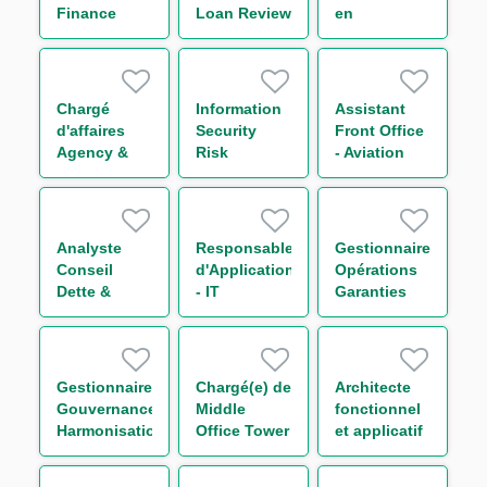
Finance
Loan Review
en
Analyst
- Americas
Financements
Structurés
H/F
Chargé
Information
Assistant
d'affaires
Security
Front Office
Agency &
Risk
- Aviation
Transaction
Manager
Group H/F
Management
Funds
Solutions
Analyste
Responsable
Gestionnaire
Group (CDD)
Conseil
d'Application
Opérations
H/F
Dette &
- IT
Garanties
Capital
Compliance
France &
Structure
Financial
Internationale
Secteur
Security H/F
- Trade
Transport
Finance H/F
Gestionnaire
Chargé(e) de
Architecte
H/F
Gouvernance
Middle
fonctionnel
Harmonisation
Office Tower
et applicatif
des
Control H/F
H/F
Procédures