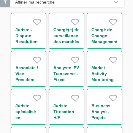
Affiner ma recherche
Juriste -
Chargé(e) de
Chargé de
Dispute
surveillance
Change
Resolution
des marchés
Management
H/F
financiers
&
H/F
Communication
H/F
Associate /
Analyste IPV
Market
Vice
Transverse -
Activity
President
Fixed
Monitoring
Sales Global
Income H/F
Analyst M/F
Markets
Division (FI
Sales Flow
Juriste
Juriste
Business
Generalist)
spécialisé
Titrisation
Analyst -
m/w/d
en
H/F
Projets
sanctions
Liquidité
américaines
M/F