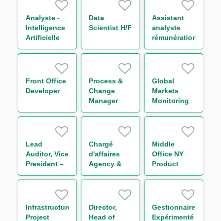
Chain
Finance H/F
Analyste -
Data
Assistant
Intelligence
Scientist H/F
analyste
Artificielle
rémunération
H/F
H/F
Front Office
Process &
Global
Developer
Change
Markets
Manager
Monitoring
Middle-
Compliance
Office
Officer H/F
Collatéral
H/F
Lead
Chargé
Middle
Auditor, Vice
d'affaires
Office NY
President –
Agency &
Product
Regulatory
Transaction
Owner
Compliance
Management
Funds
Solutions
Infrastructure
Director,
Gestionnaire
Group H/F
Project
Head of
Expérimenté