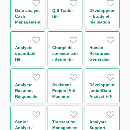
H/F
Contract)
Data analyst
QIS Trader
Développeur
Cash
H/F
– Etude et
Management
réalisation
H/F
IT Finance
H/F
Analyste
Chargé de
Human
quantitatif
communication
Resources
H/F
interne H/F
Generalist
Analyste
Assistant
Développeur
Résultat,
Projets IA &
junior/Data
Risques de
Machine
Analyst H/F
Marché et
Learning H/F
Liquidité
périmètre
Trésorerie
Senior
Transaction
Analyste
H/F
Analyst /
Management
Support