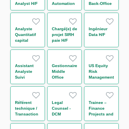
Analyst H/F
Automation
Back-Office
Analyst M/F
Analyst F/M
Analyste
Chargé(e) de
Ingénieur
Quantitatif
projet SIRH
Data H/F
capital
paie H/F
économique
H/F
Assistant
Gestionnaire
US Equity
Analyste
Middle
Risk
Suivi
Office
Management
d'Activité de
Support
Analyst
Marché –
Trading
Initial
Rates H/F
Margin &
Référent
Legal
Trainee –
Collateral
technique /
Counsel -
Finance
H/F
Transaction
DCM
Projects and
Regulatory
Reporting
Reporting
(One Year