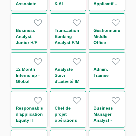
Associate
& AI
Applicatif –
Leveraged
Innovation
Global
Finance
Analyst H/F
Markets IT
(w/m/d)
FX Back
Office H/F
Business
Transaction
Gestionnaire
Analyst
Banking
Middle
Junior H/F
Analyst F/M
Office
Titrisation
H/F
12 Month
Analyste
Admin,
Internship -
Suivi
Trainee
Global
d'activité IM
Markets
& Collateral
Business
management
Operations -
H/F
Support to
Responsable
Chef de
Business
Chief
d'application
projet
Manager
Operating
Equity IT
opérations
Analyst -
Officer
Regulatory
de marché
Capital
Reporting
H/F
Markets M/F