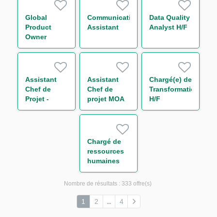
Surveillance
Monitoring
Global
Communication
Data Quality
H/F
Product
Assistant
Analyst H/F
Owner
Middle
Office
Equity
Finance H/F
Assistant
Assistant
Chargé(e) de
Chef de
Chef de
Transformation
Projet -
projet MOA
H/F
Loanscape
Transverse -
H/F
Finance
durable H/F
Chargé de
ressources
humaines
généraliste
H/F
Nombre de résultats :
333 offre(s)
1
2
4