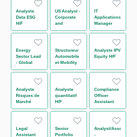
H/F
Analyste
US Analyst -
IT
Data ESG
Corporate
Applications
H/F
and
Manager
Leveraged
Finance
Energy
Structureur
Analyste IPV
Sector Lead
Automobile
Equity H/F
- Global
et Mobility
Trade and
securitisation
Commodities
H/F
Analyste
Analyste
Compliance
Risques de
quantitatif
Officer
Marché
H/F
Assistant
Consolidés
H/F
H/F
Legal
Senior
Analyst/Associate
Assistant
Portfolio
-