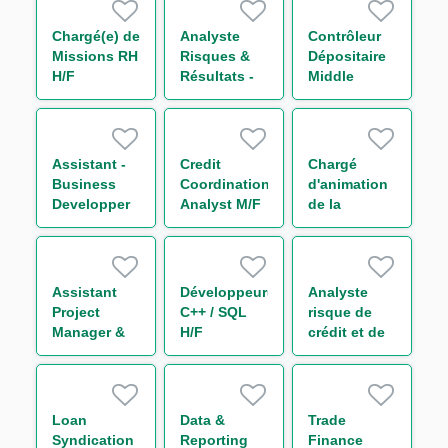
H/F
Chargé(e) de
Analyste
Contrôleur
Missions RH
Risques &
Dépositaire
H/F
Résultats -
Middle
Equity
Office
Derivatives
Titrisation
H/F
H/F
Assistant -
Credit
Chargé
Business
Coordination
d'animation
Developper
Analyst M/F
de la
H/F
communauté
- Capital
Market IT
H/F
Assistant
Développeur(euse)
Analyste
Project
C++ / SQL
risque de
Manager &
H/F
crédit et de
Organisation
portefeuille -
Secteur
Transport
H/F
Loan
Data &
Trade
Syndication
Reporting
Finance