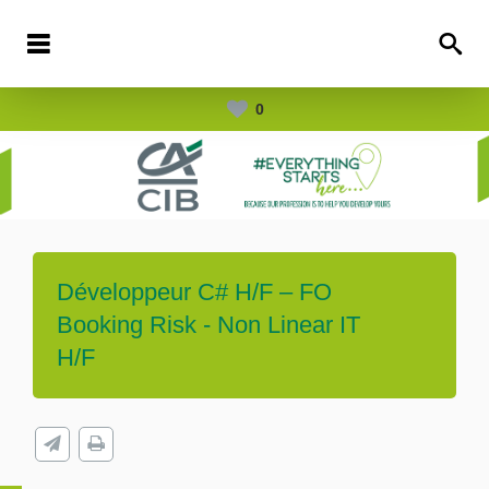
0
Développeur C# H/F – FO
Booking Risk - Non Linear IT
H/F