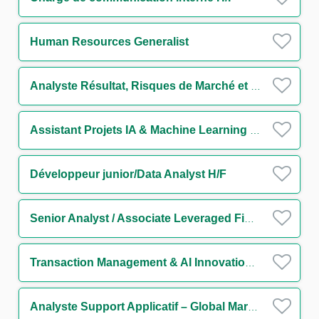
Human Resources Generalist
Analyste Résultat, Risques de Marché et Liquidité périmètre Trésorerie H/F
Assistant Projets IA & Machine Learning H/F
Développeur junior/Data Analyst H/F
Senior Analyst / Associate Leveraged Finance (w/m/d)
Transaction Management & AI Innovation Analyst H/F
Analyste Support Applicatif – Global Markets IT FX Back Office H/F