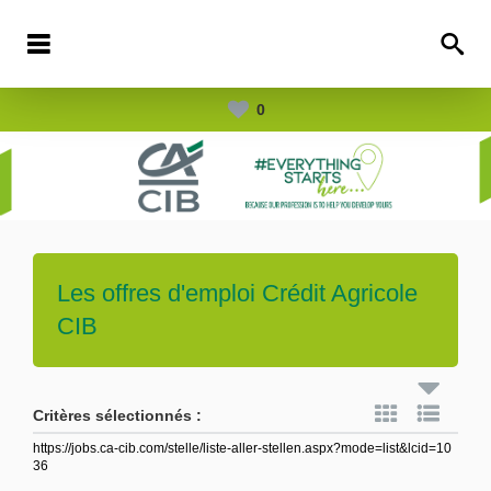
0
Les offres d'emploi
Crédit Agricole
CIB
Critères sélectionnés :
https://jobs.ca-cib.com/stelle/liste-aller-stellen.aspx?mode=list&lcid=10
36