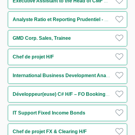
Executive Assistant to the Head of CMF Americas
Analyste Ratio et Reporting Prudentiel - Solvabilité & Levier (CRR3/Bâle IV) H/F
GMD Corp. Sales, Trainee
Chef de projet H/F
International Business Development Analyst
Développeur(euse) C# H/F – FO Booking Risk - Non Linear IT H/F
IT Support Fixed Income Bonds
Chef de projet FX & Clearing H/F