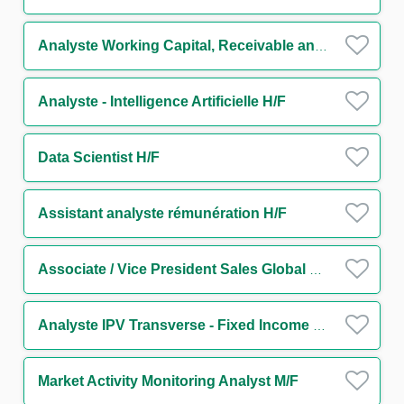
Analyste Working Capital, Receivable and Supply Chain Finance H/F
Analyste - Intelligence Artificielle H/F
Data Scientist H/F
Assistant analyste rémunération H/F
Associate / Vice President Sales Global Markets Division (FI Sales Flow Generalist) m/w/d
Analyste IPV Transverse - Fixed Income H/F
Market Activity Monitoring Analyst M/F