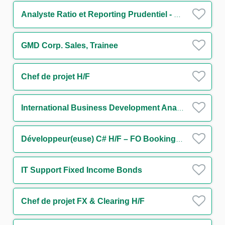
Analyste Ratio et Reporting Prudentiel - Solvabilité & Levier (CRR3/Bâle IV) H/F
GMD Corp. Sales, Trainee
Chef de projet H/F
International Business Development Analyst
Développeur(euse) C# H/F – FO Booking Risk - Non Linear IT H/F
IT Support Fixed Income Bonds
Chef de projet FX & Clearing H/F