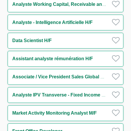
Analyste Working Capital, Receivable and Supply Chain Finance H/F
Analyste - Intelligence Artificielle H/F
Data Scientist H/F
Assistant analyste rémunération H/F
Associate / Vice President Sales Global Markets Division (FI Sales Flow Generalist) m/w/d
Analyste IPV Transverse - Fixed Income H/F
Market Activity Monitoring Analyst M/F