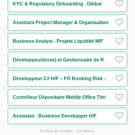
KYC & Regulatory Onboarding , Global Markets ( 12month FTC)
Assistant Project Manager & Organisation
Business Analyst - Projets Liquidité M/F
Développeur(euse) et Gestionnaire de Releases – EQD / SQL / Sophis H/F
Développeur C# H/F – FO Booking Risk - Non Linear IT H/F
Contrôleur Dépositaire Middle Office Titrisation H/F
Assistant - Business Developper H/F
Nombre de résultats :
334 offre(s)