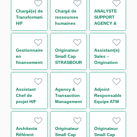
périmètre
Trésorerie
Chargé(e) de
Chargé de
ANALYSTE
H/F
Transformation
ressources
SUPPORT
H/F
humaines
AGENCY &
généraliste
TRANSACTION
H/F
MANAGEMENT
IMMOBILIER
STRUCTURE
Gestionnaire
Originateur
Assistant(e)
(CDD) H/F
en
Small Cap
Sales –
financements
STRASBOURG
Origination
structurés
H/F
International
H/F
Trade and
Transaction
Banking -
Assistant
Agency &
Adjoint
Large
Chef de
Transaction
Responsable
French
projet H/F
Management
Equipe ATM
Clients H/F
Analyst
Promotion
Immobilière
H/F
Architecte
Originateur
Originateur
Référent
Small Cap
Small Cap