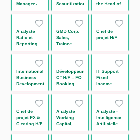
Manager -
Securitization
the Head of
Securitization
CMF
Americas
Analyste
GMD Corp.
Chef de
Ratio et
Sales,
projet H/F
Reporting
Trainee
Prudentiel -
Solvabilité &
Levier
(CRR3/Bâle
International
Développeur(euse)
IT Support
IV) H/F
Business
C# H/F – FO
Fixed
Development
Booking
Income
Analyst
Risk - Non
Bonds
Linear IT H/F
Chef de
Analyste
Analyste -
projet FX &
Working
Intelligence
Clearing H/F
Capital,
Artificielle
Receivable
H/F
and Supply