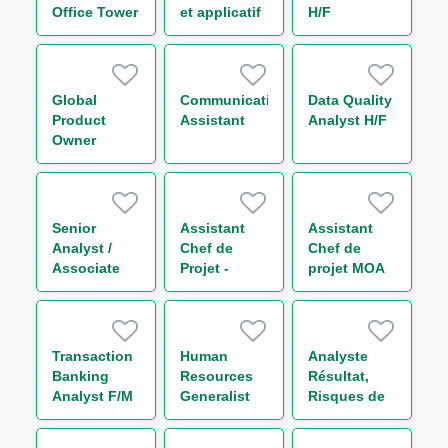
Office Tower
et applicatif
H/F
Control H/F
H/F
Global
Communication
Data Quality
Product
Assistant
Analyst H/F
Owner
Middle
Office
Equity
Finance H/F
Senior
Assistant
Assistant
Analyst /
Chef de
Chef de
Associate
Projet -
projet MOA
Leveraged
Loanscape
Transverse -
Finance
H/F
Finance
(w/m/d)
durable H/F
Transaction
Human
Analyste
Banking
Resources
Résultat,
Analyst F/M
Generalist
Risques de
Marché et
Liquidité