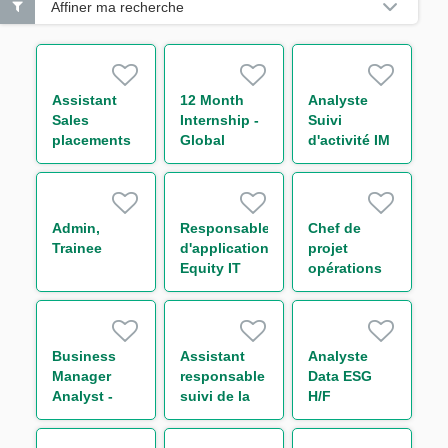
Affiner ma recherche
Assistant
12 Month
Analyste
Sales
Internship -
Suivi
placements
Global
d'activité IM
de la Salle
Markets
& Collateral
des Marchés
Business
management
de Bordeaux
Operations -
H/F
H/F
Support to
Admin,
Responsable
Chef de
Chief
Trainee
d'application
projet
Operating
Equity IT
opérations
Officer
Regulatory
de marché
Reporting
H/F
H/F
Business
Assistant
Analyste
Manager
responsable
Data ESG
Analyst -
suivi de la
H/F
Capital
performance
Markets M/F
de la