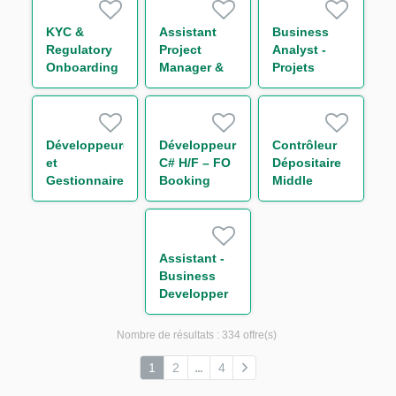
KYC &
Assistant
Business
Regulatory
Project
Analyst -
Onboarding
Manager &
Projets
, Global
Organisation
Liquidité
Markets (
M/F
12month
FTC)
Développeur(euse)
Développeur
Contrôleur
et
C# H/F – FO
Dépositaire
Gestionnaire
Booking
Middle
de Releases
Risk - Non
Office
– EQD / SQL
Linear IT H/F
Titrisation
/ Sophis H/F
H/F
Assistant -
Business
Developper
H/F
Nombre de résultats :
334 offre(s)
1
2
4