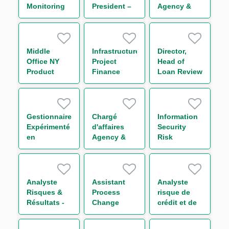
Monitoring
President –
Agency &
Compliance
Regulatory
Transaction
Officer H/F
Compliance
Management
Funds
Solutions
Middle
Infrastructure
Director,
Group H/F
Office NY
Project
Head of
Product
Finance
Loan Review
Owner
Analyst
- Americas
Gestionnaire
Chargé
Information
Expérimenté
d'affaires
Security
en
Agency &
Risk
Financements
Transaction
Manager
Structurés
Management
H/F
Funds
Solutions
Analyste
Assistant
Analyste
Group (CDD)
Risques &
Process
risque de
H/F
Résultats -
Change
crédit et de
Equity
Manager -
portefeuille -
Derivatives
Back Office
Secteur