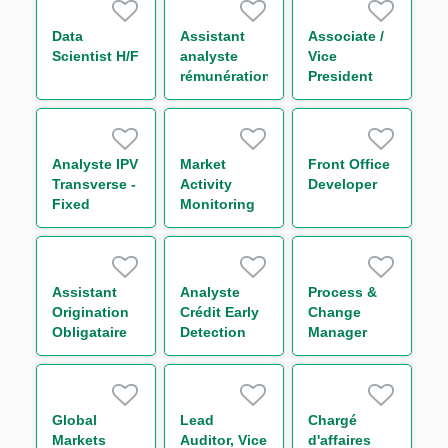
Chain
Finance H/F
Data
Assistant
Associate /
Scientist H/F
analyste
Vice
rémunération
President
H/F
Sales Global
Markets
Division (FI
Sales Flow
Analyste IPV
Market
Front Office
Generalist)
Transverse -
Activity
Developer
m/w/d
Fixed
Monitoring
Income H/F
Analyst M/F
Assistant
Analyste
Process &
Origination
Crédit Early
Change
Obligataire
Detection
Manager
H/F
H/F
Middle-
Office
Collatéral
H/F
Global
Lead
Chargé
Markets
Auditor, Vice
d'affaires