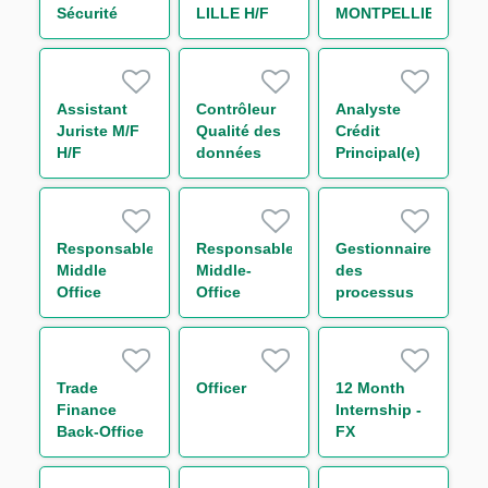
Sécurité
LILLE H/F
MONTPELLIER
Cloud H/F
H/F
Assistant
Contrôleur
Analyste
Juriste M/F
Qualité des
Crédit
H/F
données
Principal(e)
risque Tiers
et Groupes
H/F
Responsable
Responsable
Gestionnaire
Middle
Middle-
des
Office
Office
processus
Support
Collatéral
H/F
Trading
Réconciliation
Equity H/F
H/F
Trade
Officer
12 Month
Finance
Internship -
Back-Office
FX
Analyst F/M
Quantitative
Intern