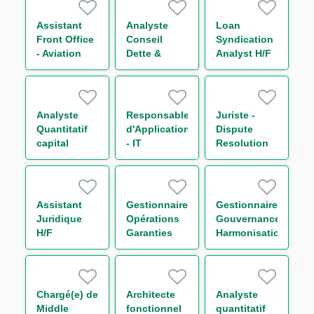
H/F
H/F
Transport
H/F
Assistant
Analyste
Loan
Front Office
Conseil
Syndication
- Aviation
Dette &
Analyst H/F
Group H/F
Capital
Structure
Secteur
Transport
Analyste
Responsable
Juriste -
H/F
Quantitatif
d'Application
Dispute
capital
- IT
Resolution
économique
Compliance
H/F
H/F
Financial
Security H/F
Assistant
Gestionnaire
Gestionnaire
Juridique
Opérations
Gouvernance
H/F
Garanties
Harmonisation
France &
des
Internationale
Procédures
- Trade
Surveillance
Finance H/F
Monitoring
Chargé(e) de
Architecte
Analyste
H/F
Middle
fonctionnel
quantitatif