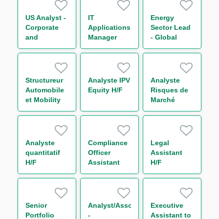
Division
Finance de
US Analyst -
IT
Energy
Marchés H/F
Corporate
Applications
Sector Lead
and
Manager
- Global
Leveraged
Trade and
Finance
Commodities
Structureur
Analyste IPV
Analyste
Automobile
Equity H/F
Risques de
et Mobility
Marché
securitisation
Consolidés
H/F
H/F
Analyste
Compliance
Legal
quantitatif
Officer
Assistant
H/F
Assistant
H/F
H/F
Senior
Analyst/Associate
Executive
Portfolio
-
Assistant to