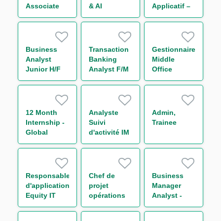
Associate
& AI
Applicatif –
Leveraged
Innovation
Global
Finance
Analyst H/F
Markets IT
(w/m/d)
FX Back
Office H/F
Business
Transaction
Gestionnaire
Analyst
Banking
Middle
Junior H/F
Analyst F/M
Office
Titrisation
H/F
12 Month
Analyste
Admin,
Internship -
Suivi
Trainee
Global
d'activité IM
Markets
& Collateral
Business
management
Operations -
H/F
Support to
Responsable
Chef de
Business
Chief
d'application
projet
Manager
Operating
Equity IT
opérations
Analyst -
Officer
Regulatory
de marché
Capital
Reporting
H/F
Markets M/F