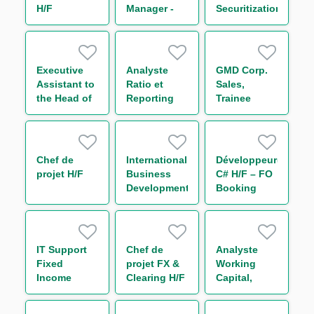
H/F
Manager -
Securitization
Securitization
Executive
Analyste
GMD Corp.
Assistant to
Ratio et
Sales,
the Head of
Reporting
Trainee
CMF
Prudentiel -
Americas
Solvabilité &
Levier
(CRR3/Bâle
Chef de
International
Développeur(euse)
IV) H/F
projet H/F
Business
C# H/F – FO
Development
Booking
Analyst
Risk - Non
Linear IT H/F
IT Support
Chef de
Analyste
Fixed
projet FX &
Working
Income
Clearing H/F
Capital,
Bonds
Receivable
and Supply