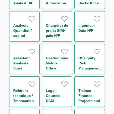
Analyst H/F
Automation
Back-Office
Analyst M/F
Analyst F/M
Analyste
Chargé(e) de
Ingénieur
Quantitatif
projet SIRH
Data H/F
capital
paie H/F
économique
H/F
Assistant
Gestionnaire
US Equity
Analyste
Middle
Risk
Suivi
Office
Management
d'Activité de
Support
Analyst
Marché –
Trading
Initial
Rates H/F
Margin &
Référent
Legal
Trainee –
Collateral
technique /
Counsel -
Finance
H/F
Transaction
DCM
Projects and
Regulatory
Reporting
Reporting
(One Year