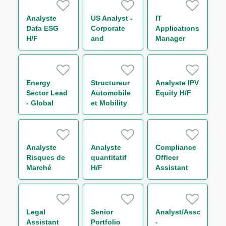
H/F
Analyste
US Analyst -
IT
Data ESG
Corporate
Applications
H/F
and
Manager
Leveraged
Finance
Energy
Structureur
Analyste IPV
Sector Lead
Automobile
Equity H/F
- Global
et Mobility
Trade and
securitisation
Commodities
H/F
Analyste
Analyste
Compliance
Risques de
quantitatif
Officer
Marché
H/F
Assistant
Consolidés
H/F
H/F
Legal
Senior
Analyst/Associate
Assistant
Portfolio
-