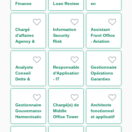
Finance
Loan Review
en
Analyst
- Americas
Financements
Structurés
H/F
Chargé
Information
Assistant
d'affaires
Security
Front Office
Agency &
Risk
- Aviation
Transaction
Manager
Group H/F
Management
Funds
Solutions
Analyste
Responsable
Gestionnaire
Group (CDD)
Conseil
d'Application
Opérations
H/F
Dette &
- IT
Garanties
Capital
Compliance
France &
Structure
Financial
Internationale
Secteur
Security H/F
- Trade
Transport
Finance H/F
Gestionnaire
Chargé(e) de
Architecte
H/F
Gouvernance
Middle
fonctionnel
Harmonisation
Office Tower
et applicatif
des
Control H/F
H/F
Procédures