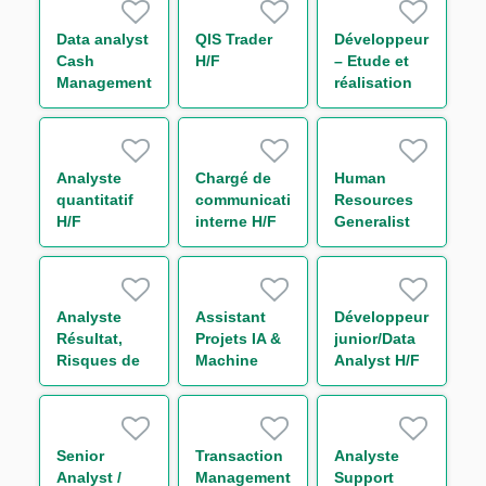
H/F
Contract)
Data analyst
QIS Trader
Développeur
Cash
H/F
– Etude et
Management
réalisation
H/F
IT Finance
H/F
Analyste
Chargé de
Human
quantitatif
communication
Resources
H/F
interne H/F
Generalist
Analyste
Assistant
Développeur
Résultat,
Projets IA &
junior/Data
Risques de
Machine
Analyst H/F
Marché et
Learning H/F
Liquidité
périmètre
Trésorerie
Senior
Transaction
Analyste
H/F
Analyst /
Management
Support