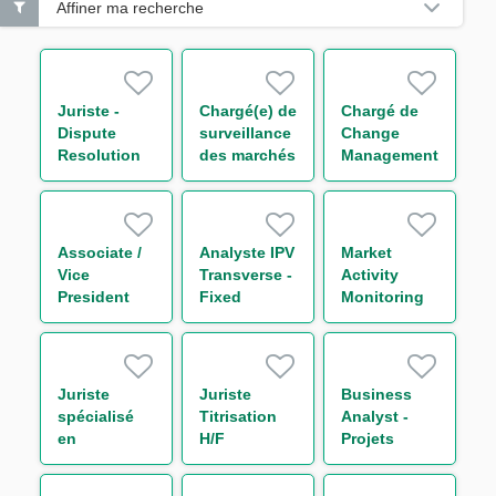
Affiner ma recherche
Juriste -
Chargé(e) de
Chargé de
Dispute
surveillance
Change
Resolution
des marchés
Management
H/F
financiers
&
H/F
Communication
H/F
Associate /
Analyste IPV
Market
Vice
Transverse -
Activity
President
Fixed
Monitoring
Sales Global
Income H/F
Analyst M/F
Markets
Division (FI
Sales Flow
Juriste
Juriste
Business
Generalist)
spécialisé
Titrisation
Analyst -
m/w/d
en
H/F
Projets
sanctions
Liquidité
américaines
M/F