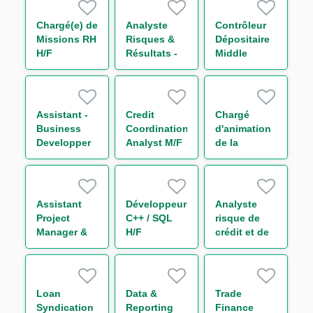
H/F
Chargé(e) de
Analyste
Contrôleur
Missions RH
Risques &
Dépositaire
H/F
Résultats -
Middle
Equity
Office
Derivatives
Titrisation
H/F
H/F
Assistant -
Credit
Chargé
Business
Coordination
d'animation
Developper
Analyst M/F
de la
H/F
communauté
- Capital
Market IT
H/F
Assistant
Développeur(euse)
Analyste
Project
C++ / SQL
risque de
Manager &
H/F
crédit et de
Organisation
portefeuille -
Secteur
Transport
H/F
Loan
Data &
Trade
Syndication
Reporting
Finance