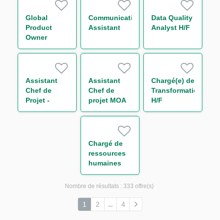
Surveillance
Monitoring
Global
Communication
Data Quality
H/F
Product
Assistant
Analyst H/F
Owner
Middle
Office
Equity
Finance H/F
Assistant
Assistant
Chargé(e) de
Chef de
Chef de
Transformation
Projet -
projet MOA
H/F
Loanscape
Transverse -
H/F
Finance
durable H/F
Chargé de
ressources
humaines
généraliste
H/F
Nombre de résultats :
333 offre(s)
1
2
4