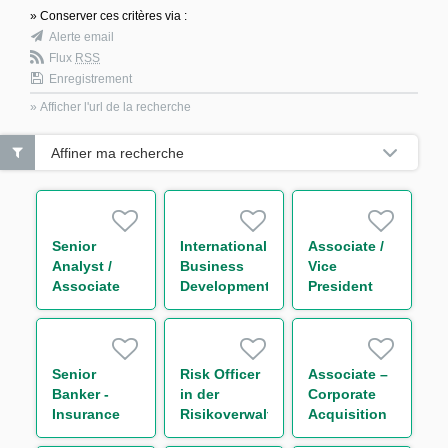
» Conserver ces critères via :
Alerte email
Flux
RSS
Enregistrement
» Afficher l'url de la recherche
Affiner ma recherche
Senior
International
Associate /
Analyst /
Business
Vice
Associate
Development
President
Leveraged
Analyst
Sales Global
Finance
Markets
(w/m/d)
Division (FI
Sales Flow
Senior
Risk Officer
Associate –
Generalist)
Banker -
in der
Corporate
m/w/d
Insurance
Risikoverwaltung
Acquisition
(f/m/d)
/ -monitoring
Finance –