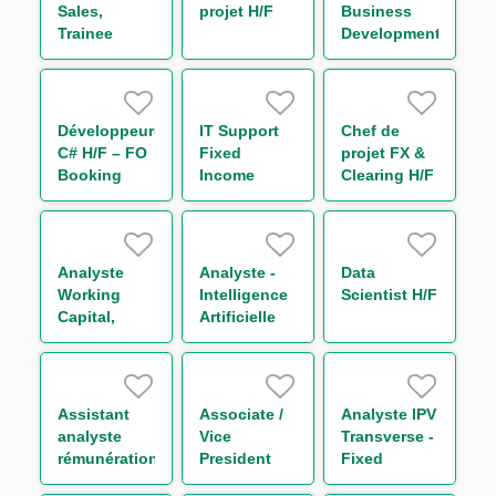
IV) H/F
Sales,
projet H/F
Business
Trainee
Development
Analyst
Développeur(euse)
IT Support
Chef de
C# H/F – FO
Fixed
projet FX &
Booking
Income
Clearing H/F
Risk - Non
Bonds
Linear IT H/F
Analyste
Analyste -
Data
Working
Intelligence
Scientist H/F
Capital,
Artificielle
Receivable
H/F
and Supply
Chain
Finance H/F
Assistant
Associate /
Analyste IPV
analyste
Vice
Transverse -
rémunération
President
Fixed
H/F
Sales Global
Income H/F