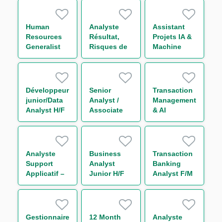
H/F
Human
Analyste
Assistant
Resources
Résultat,
Projets IA &
Generalist
Risques de
Machine
Marché et
Learning H/F
Liquidité
périmètre
Trésorerie
Développeur
Senior
Transaction
H/F
junior/Data
Analyst /
Management
Analyst H/F
Associate
& AI
Leveraged
Innovation
Finance
Analyst H/F
(w/m/d)
Analyste
Business
Transaction
Support
Analyst
Banking
Applicatif –
Junior H/F
Analyst F/M
Global
Markets IT
FX Back
Office H/F
Gestionnaire
12 Month
Analyste