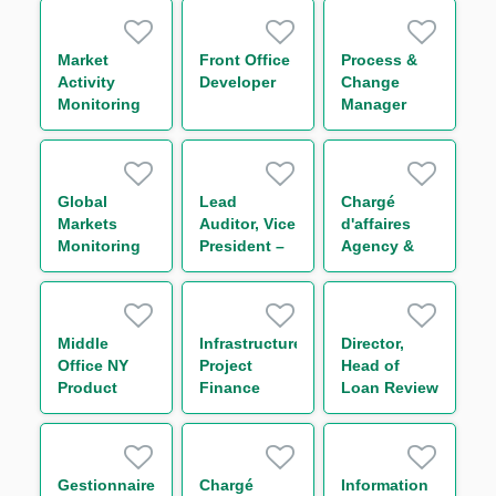
Markets
Division (FI
Sales Flow
Market
Front Office
Process &
Generalist)
Activity
Developer
Change
m/w/d
Monitoring
Manager
Analyst M/F
Middle-
Office
Collatéral
H/F
Global
Lead
Chargé
Markets
Auditor, Vice
d'affaires
Monitoring
President –
Agency &
Compliance
Regulatory
Transaction
Officer H/F
Compliance
Management
Funds
Solutions
Middle
Infrastructure
Director,
Group H/F
Office NY
Project
Head of
Product
Finance
Loan Review
Owner
Analyst
- Americas
Gestionnaire
Chargé
Information