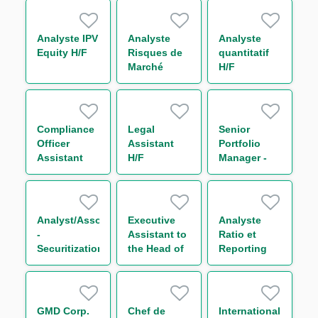
Commodities
H/F
Analyste IPV
Analyste
Analyste
Equity H/F
Risques de
quantitatif
Marché
H/F
Consolidés
H/F
Compliance
Legal
Senior
Officer
Assistant
Portfolio
Assistant
H/F
Manager -
H/F
Securitization
Analyst/Associate
Executive
Analyste
-
Assistant to
Ratio et
Securitization
the Head of
Reporting
CMF
Prudentiel -
Americas
Solvabilité &
Levier
(CRR3/Bâle
GMD Corp.
Chef de
International