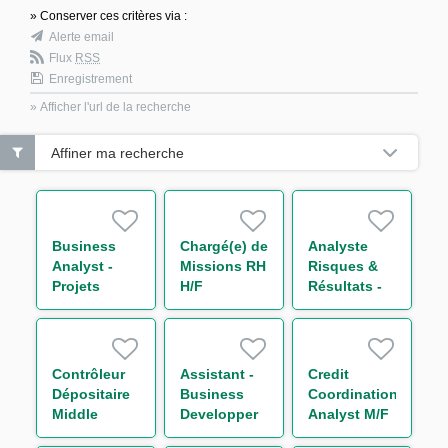
» Conserver ces critères via :
Alerte email
Flux
RSS
Enregistrement
» Afficher l'url de la recherche
Affiner ma recherche
Business
Chargé(e) de
Analyste
Analyst -
Missions RH
Risques &
Projets
H/F
Résultats -
Liquidité
Equity
M/F
Derivatives
H/F
Contrôleur
Assistant -
Credit
Dépositaire
Business
Coordination
Middle
Developper
Analyst M/F
Office
H/F