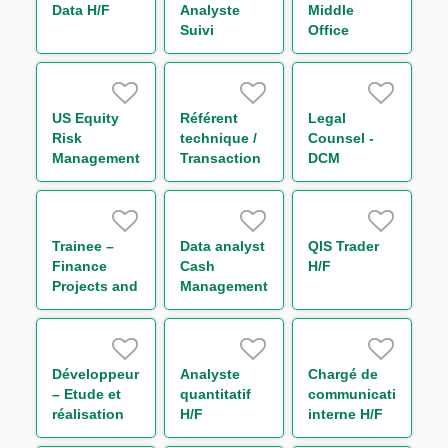
Data H/F
Analyste
Middle
Suivi
Office
d'Activité de
Support
Marché –
Trading
Initial
Rates H/F
Margin &
US Equity
Référent
Legal
Collateral
Risk
technique /
Counsel -
H/F
Management
Transaction
DCM
Analyst
Regulatory
Reporting
H/F
Trainee –
Data analyst
QIS Trader
Finance
Cash
H/F
Projects and
Management
Reporting
H/F
(One Year
Contract)
Développeur
Analyste
Chargé de
– Etude et
quantitatif
communication
réalisation
H/F
interne H/F
IT Finance