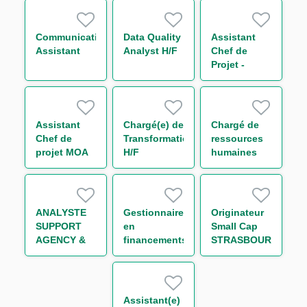
Office
Equity
Finance H/F
Communication
Data Quality
Assistant
Assistant
Analyst H/F
Chef de
Projet -
Loanscape
H/F
Assistant
Chargé(e) de
Chargé de
Chef de
Transformation
ressources
projet MOA
H/F
humaines
Transverse -
généraliste
Finance
H/F
durable H/F
ANALYSTE
Gestionnaire
Originateur
SUPPORT
en
Small Cap
AGENCY &
financements
STRASBOURG
TRANSACTION
structurés
H/F
MANAGEMENT
H/F
IMMOBILIER
STRUCTURE
Assistant(e)