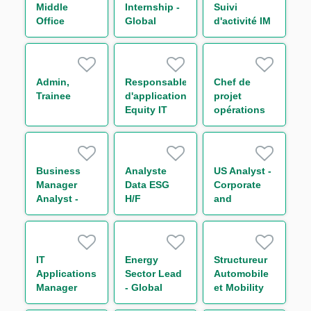
Middle
Internship -
Suivi
Office
Global
d'activité IM
Titrisation
Markets
& Collateral
H/F
Business
management
Operations -
H/F
Support to
Admin,
Responsable
Chef de
Chief
Trainee
d'application
projet
Operating
Equity IT
opérations
Officer
Regulatory
de marché
Reporting
H/F
H/F
Business
Analyste
US Analyst -
Manager
Data ESG
Corporate
Analyst -
H/F
and
Capital
Leveraged
Markets M/F
Finance
IT
Energy
Structureur
Applications
Sector Lead
Automobile
Manager
- Global
et Mobility
Trade and
securitisation