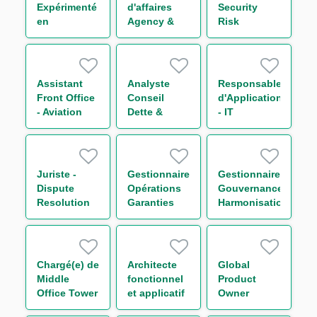
Expérimenté
d'affaires
Security
en
Agency &
Risk
Financements
Transaction
Manager
Structurés
Management
H/F
Funds
Solutions
Assistant
Analyste
Responsable
Group (CDD)
Front Office
Conseil
d'Application
H/F
- Aviation
Dette &
- IT
Group H/F
Capital
Compliance
Structure
Financial
Secteur
Security H/F
Transport
Juriste -
Gestionnaire
Gestionnaire
H/F
Dispute
Opérations
Gouvernance
Resolution
Garanties
Harmonisation
H/F
France &
des
Internationale
Procédures
- Trade
Surveillance
Finance H/F
Monitoring
Chargé(e) de
Architecte
Global
H/F
Middle
fonctionnel
Product
Office Tower
et applicatif
Owner
Control H/F
H/F
Middle