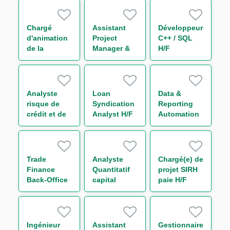
Titrisation
H/F
Chargé
Assistant
Développeur(euse)
d'animation
Project
C++ / SQL
de la
Manager &
H/F
communauté
Organisation
- Capital
Market IT
H/F
Analyste
Loan
Data &
risque de
Syndication
Reporting
crédit et de
Analyst H/F
Automation
portefeuille -
Analyst M/F
Secteur
Transport
H/F
Trade
Analyste
Chargé(e) de
Finance
Quantitatif
projet SIRH
Back-Office
capital
paie H/F
Analyst F/M
économique
H/F
Ingénieur
Assistant
Gestionnaire