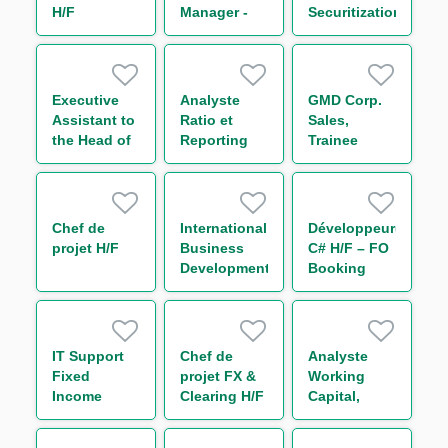
H/F
Manager -
Securitization
Securitization
Executive
Analyste
GMD Corp.
Assistant to
Ratio et
Sales,
the Head of
Reporting
Trainee
CMF
Prudentiel -
Americas
Solvabilité &
Levier
(CRR3/Bâle
Chef de
International
Développeur(euse)
IV) H/F
projet H/F
Business
C# H/F – FO
Development
Booking
Analyst
Risk - Non
Linear IT H/F
IT Support
Chef de
Analyste
Fixed
projet FX &
Working
Income
Clearing H/F
Capital,
Bonds
Receivable
and Supply