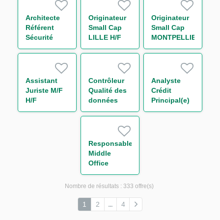
H/F
Architecte
Originateur
Originateur
Référent
Small Cap
Small Cap
Sécurité
LILLE H/F
MONTPELLIER
Cloud H/F
H/F
Assistant
Contrôleur
Analyste
Juriste M/F
Qualité des
Crédit
H/F
données
Principal(e)
risque Tiers
et Groupes
H/F
Responsable
Middle
Office
Support
Trading
Nombre de résultats :
333 offre(s)
Equity H/F
1
2
4