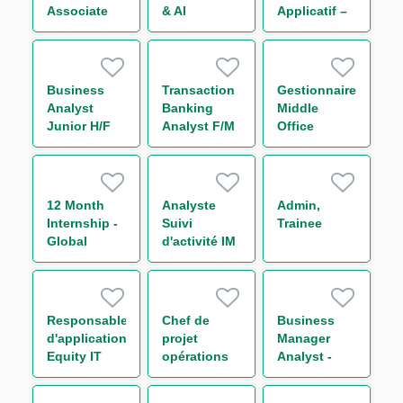
Associate
& AI
Applicatif –
Leveraged
Innovation
Global
Finance
Analyst H/F
Markets IT
(w/m/d)
FX Back
Office H/F
Business
Transaction
Gestionnaire
Analyst
Banking
Middle
Junior H/F
Analyst F/M
Office
Titrisation
H/F
12 Month
Analyste
Admin,
Internship -
Suivi
Trainee
Global
d'activité IM
Markets
& Collateral
Business
management
Operations -
H/F
Support to
Responsable
Chef de
Business
Chief
d'application
projet
Manager
Operating
Equity IT
opérations
Analyst -
Officer
Regulatory
de marché
Capital
Reporting
H/F
Markets M/F