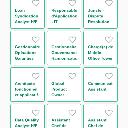
Transport
Secteur
H/F
Transport
Loan
Responsable
Juriste -
H/F
Syndication
d'Application
Dispute
Analyst H/F
- IT
Resolution
Compliance
H/F
Financial
Security H/F
Gestionnaire
Gestionnaire
Chargé(e) de
Opérations
Gouvernance
Middle
Garanties
Harmonisation
Office Tower
France &
des
Control H/F
Internationale
Procédures
- Trade
Surveillance
Finance H/F
Monitoring
Architecte
Global
Communication
H/F
fonctionnel
Product
Assistant
et applicatif
Owner
H/F
Middle
Office
Equity
Finance H/F
Data Quality
Assistant
Assistant
Analyst H/F
Chef de
Chef de