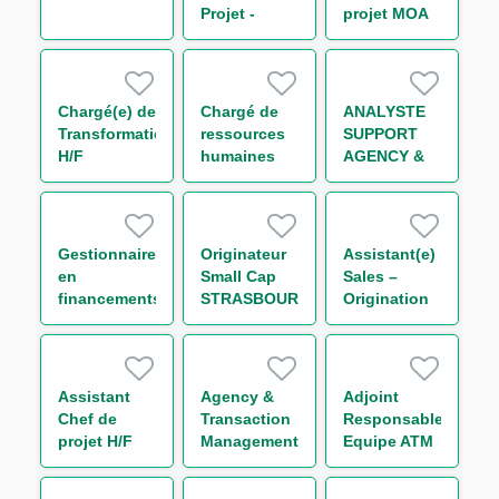
Projet -
projet MOA
Loanscape
Transverse -
H/F
Finance
durable H/F
Chargé(e) de
Chargé de
ANALYSTE
Transformation
ressources
SUPPORT
H/F
humaines
AGENCY &
généraliste
TRANSACTION
H/F
MANAGEMENT
IMMOBILIER
STRUCTURE
Gestionnaire
Originateur
Assistant(e)
(CDD) H/F
en
Small Cap
Sales –
financements
STRASBOURG
Origination
structurés
H/F
International
H/F
Trade and
Transaction
Banking -
Assistant
Agency &
Adjoint
Large
Chef de
Transaction
Responsable
French
projet H/F
Management
Equipe ATM
Clients H/F
Analyst
Promotion
Immobilière