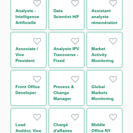
Chain
Finance H/F
Analyste -
Data
Assistant
Intelligence
Scientist H/F
analyste
Artificielle
rémunération
H/F
H/F
Associate /
Analyste IPV
Market
Vice
Transverse -
Activity
President
Fixed
Monitoring
Sales Global
Income H/F
Analyst M/F
Markets
Division (FI
Sales Flow
Front Office
Process &
Global
Generalist)
Developer
Change
Markets
m/w/d
Manager
Monitoring
Middle-
Compliance
Office
Officer H/F
Collatéral
H/F
Lead
Chargé
Middle
Auditor, Vice
d'affaires
Office NY