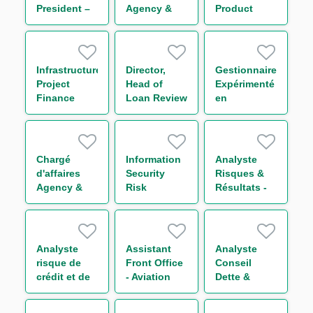
President –
Agency &
Product
Regulatory
Transaction
Owner
Compliance
Management
Funds
Solutions
Infrastructure
Director,
Gestionnaire
Group H/F
Project
Head of
Expérimenté
Finance
Loan Review
en
Analyst
- Americas
Financements
Structurés
H/F
Chargé
Information
Analyste
d'affaires
Security
Risques &
Agency &
Risk
Résultats -
Transaction
Manager
Equity
Management
Derivatives
Funds
H/F
Solutions
Analyste
Assistant
Analyste
Group (CDD)
risque de
Front Office
Conseil
H/F
crédit et de
- Aviation
Dette &
portefeuille -
Group H/F
Capital
Secteur
Structure