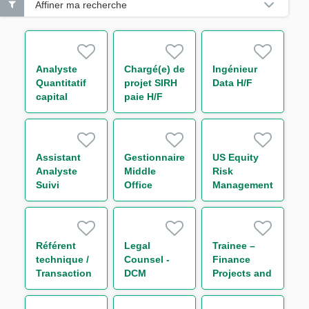
Affiner ma recherche
Analyste
Chargé(e) de
Ingénieur
Quantitatif
projet SIRH
Data H/F
capital
paie H/F
économique
H/F
Assistant
Gestionnaire
US Equity
Analyste
Middle
Risk
Suivi
Office
Management
d'Activité de
Support
Analyst
Marché –
Trading
Initial
Rates H/F
Margin &
Référent
Legal
Trainee –
Collateral
technique /
Counsel -
Finance
H/F
Transaction
DCM
Projects and
Regulatory
Reporting
Reporting
(One Year