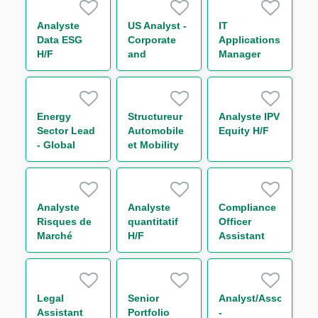
H/F
Analyste
US Analyst -
IT
Data ESG
Corporate
Applications
H/F
and
Manager
Leveraged
Finance
Energy
Structureur
Analyste IPV
Sector Lead
Automobile
Equity H/F
- Global
et Mobility
Trade and
securitisation
Commodities
H/F
Analyste
Analyste
Compliance
Risques de
quantitatif
Officer
Marché
H/F
Assistant
Consolidés
H/F
H/F
Legal
Senior
Analyst/Associate
Assistant
Portfolio
-