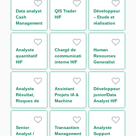
H/F
Contract)
Data analyst
QIS Trader
Développeur
Cash
H/F
– Etude et
Management
réalisation
H/F
IT Finance
H/F
Analyste
Chargé de
Human
quantitatif
communication
Resources
H/F
interne H/F
Generalist
Analyste
Assistant
Développeur
Résultat,
Projets IA &
junior/Data
Risques de
Machine
Analyst H/F
Marché et
Learning H/F
Liquidité
périmètre
Trésorerie
Senior
Transaction
Analyste
H/F
Analyst /
Management
Support