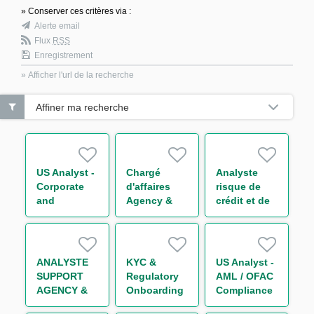
» Conserver ces critères via :
Alerte email
Flux
RSS
Enregistrement
» Afficher l'url de la recherche
Affiner ma recherche
US Analyst -
Chargé
Analyste
Corporate
d'affaires
risque de
and
Agency &
crédit et de
Leveraged
Transaction
portefeuille -
Finance
Management
Secteur
Funds
Transport
Solutions
H/F
ANALYSTE
KYC &
US Analyst -
Group (CDD)
SUPPORT
Regulatory
AML / OFAC
H/F
AGENCY &
Onboarding
Compliance
TRANSACTION
, Global
Officer