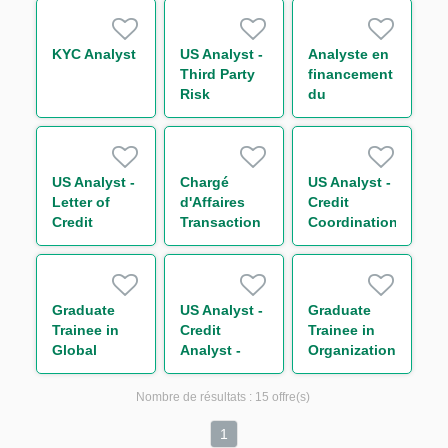
MANAGEMENT
Markets (
IMMOBILIER
12month
STRUCTURE
FTC)
KYC Analyst
US Analyst -
Analyste en
(CDD) H/F
Third Party
financement
Risk
du
Management
commerce
international
US Analyst -
Chargé
US Analyst -
Letter of
d'Affaires
Credit
Credit
Transaction
Coordination
Analyst
Management
H/F
Graduate
US Analyst -
Graduate
Trainee in
Credit
Trainee in
Global
Analyst -
Organization
Markets
Risk and
Department
Division 环球
Permanent
Nombre de résultats :
15 offre(s)
金融市场部交
Control
易管培生-上
1