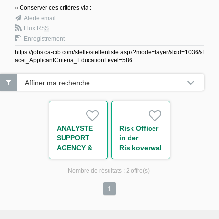
» Conserver ces critères via :
Alerte email
Flux
RSS
Enregistrement
https://jobs.ca-cib.com/stelle/stellenliste.aspx?mode=layer&lcid=1036&f
acet_ApplicantCriteria_EducationLevel=586
Affiner ma recherche
ANALYSTE
Risk Officer
SUPPORT
in der
AGENCY &
Risikoverwaltung
TRANSACTION
/ -monitoring
MANAGEMENT
(w/m/d)
Nombre de résultats :
2 offre(s)
IMMOBILIER
STRUCTURE
1
(CDD) H/F