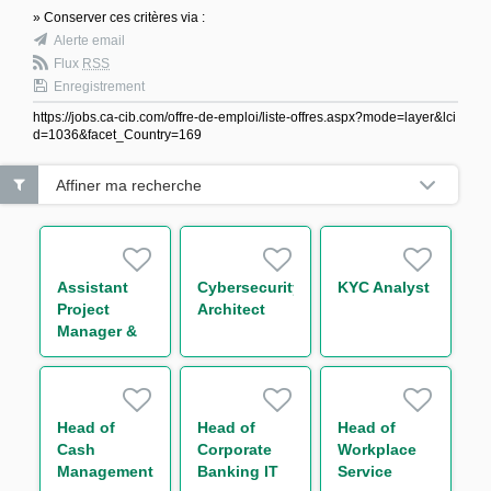
» Conserver ces critères via :
Alerte email
Flux
RSS
Enregistrement
https://jobs.ca-cib.com/offre-de-emploi/liste-offres.aspx?mode=layer&lci
d=1036&facet_Country=169
Affiner ma recherche
Assistant
Cybersecurity
KYC Analyst
Project
Architect
Manager &
Organisation
Head of
Head of
Head of
Cash
Corporate
Workplace
Management
Banking IT
Service