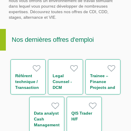
nous vous offrons un environnement de travail stimulant
dans lequel vous pourrez développer de nombreuses
expertises.
Découvrez toutes nos offres de CDI, CDD,
stages, alternance et VIE.
Nos dernières offres d'emploi
Référent
Legal
Trainee –
technique /
Counsel -
Finance
Transaction
DCM
Projects and
Regulatory
Reporting
Reporting
(One Year
H/F
Contract)
Data analyst
QIS Trader
Cash
H/F
Management
H/F