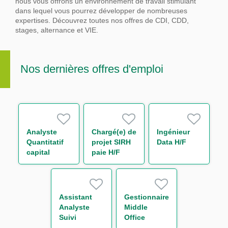
nous vous offrons un environnement de travail stimulant
dans lequel vous pourrez développer de nombreuses
expertises.
Découvrez toutes nos offres de CDI, CDD,
stages, alternance et VIE.
Nos dernières offres d'emploi
Analyste
Chargé(e) de
Ingénieur
Quantitatif
projet SIRH
Data H/F
capital
paie H/F
économique
H/F
Assistant
Gestionnaire
Analyste
Middle
Suivi
Office
d'Activité de
Support