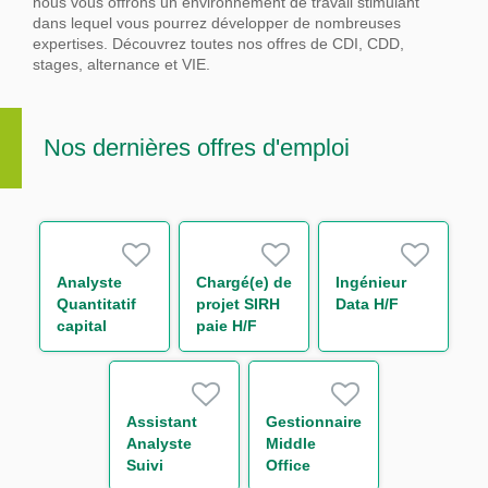
nous vous offrons un environnement de travail stimulant
dans lequel vous pourrez développer de nombreuses
expertises.
Découvrez toutes nos offres de CDI, CDD,
stages, alternance et VIE.
Nos dernières offres d'emploi
Analyste
Chargé(e) de
Ingénieur
Quantitatif
projet SIRH
Data H/F
capital
paie H/F
économique
H/F
Assistant
Gestionnaire
Analyste
Middle
Suivi
Office
d'Activité de
Support