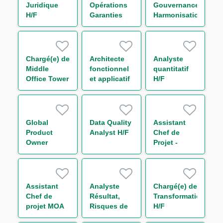
Juridique
Opérations
Gouvernance
H/F
Garanties
Harmonisation
France &
des
Internationale
Procédures
- Trade
Surveillance
Finance H/F
Monitoring
Chargé(e) de
Architecte
Analyste
H/F
Middle
fonctionnel
quantitatif
Office Tower
et applicatif
H/F
Control H/F
H/F
Global
Data Quality
Assistant
Product
Analyst H/F
Chef de
Owner
Projet -
Middle
Loanscape
Office
H/F
Equity
Finance H/F
Assistant
Analyste
Chargé(e) de
Chef de
Résultat,
Transformation
projet MOA
Risques de
H/F
Transverse -
Marché et