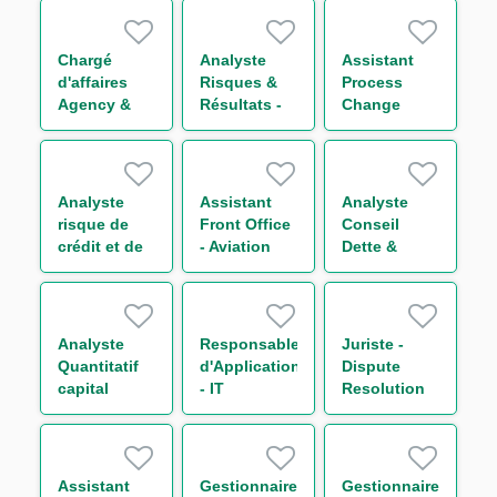
Officer H/F
Management
Structurés
Funds
H/F
Solutions
Chargé
Analyste
Assistant
Group H/F
d'affaires
Risques &
Process
Agency &
Résultats -
Change
Transaction
Equity
Manager -
Management
Derivatives
Back Office
Funds
H/F
H/F
Solutions
Analyste
Assistant
Analyste
Group (CDD)
risque de
Front Office
Conseil
H/F
crédit et de
- Aviation
Dette &
portefeuille -
Group H/F
Capital
Secteur
Structure
Transport
Secteur
H/F
Transport
Analyste
Responsable
Juriste -
H/F
Quantitatif
d'Application
Dispute
capital
- IT
Resolution
économique
Compliance
H/F
H/F
Financial
Security H/F
Assistant
Gestionnaire
Gestionnaire