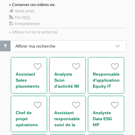
» Conserver ces critères via :
Alerte email
Flux
RSS
Enregistrement
» Afficher l'url de la recherche
Affiner ma recherche
Assistant
Analyste
Responsable
Sales
Suivi
d'application
placements
d'activité IM
Equity IT
de la Salle
& Collateral
Regulatory
des Marchés
management
Reporting
de Bordeaux
H/F
H/F
H/F
Chef de
Assistant
Analyste
projet
responsable
Data ESG
opérations
suivi de la
H/F
de marché
performance