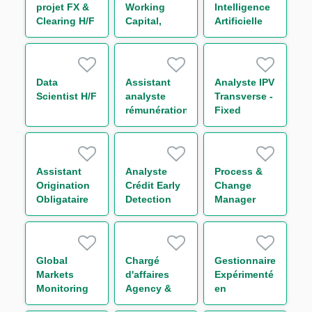
projet FX &
Working
Intelligence
Clearing H/F
Capital,
Artificielle
Receivable
H/F
and Supply
Chain
Finance H/F
Data
Assistant
Analyste IPV
Scientist H/F
analyste
Transverse -
rémunération
Fixed
H/F
Income H/F
Assistant
Analyste
Process &
Origination
Crédit Early
Change
Obligataire
Detection
Manager
H/F
H/F
Middle-
Office
Collatéral
H/F
Global
Chargé
Gestionnaire
Markets
d'affaires
Expérimenté
Monitoring
Agency &
en
Compliance
Transaction
Financements