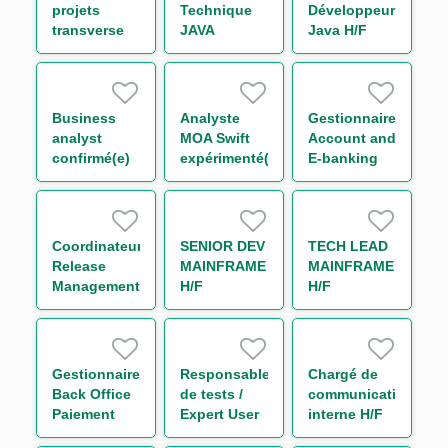
projets
Technique
Développeur
transverse
JAVA
Java H/F
Cash
expérimenté
Management
- Cash
Operation
Management
and
H/F
Business
Analyste
Gestionnaire
Execution
analyst
MOA Swift
Account and
Projects H/F
confirmé(e)
expérimenté(e)
E-banking
Moteurs de
– Paiements
Services H/F
paiements
H/F
H/F
Coordinateur
SENIOR DEV
TECH LEAD
Release
MAINFRAME
MAINFRAME
Management
H/F
H/F
H/F
Gestionnaire
Responsable
Chargé de
Back Office
de tests /
communication
Paiement
Expert User
interne H/F
Corporates/NBFI
Acceptance