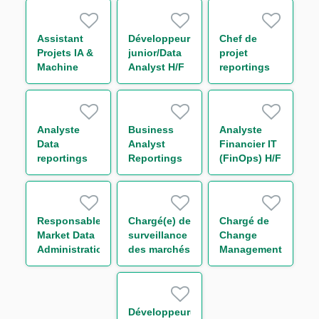
H/F
Tests H/F
Assistant
Développeur
Chef de
Projets IA &
junior/Data
projet
Machine
Analyst H/F
reportings
Learning H/F
réglementaires
H/F
Analyste
Business
Analyste
Data
Analyst
Financier IT
reportings
Reportings
(FinOps) H/F
réglementaires
Réglementaires
H/F
H/F
Responsable
Chargé(e) de
Chargé de
Market Data
surveillance
Change
Administration
des marchés
Management
H/F
financiers
&
H/F
Communication
H/F
Développeur(euse)