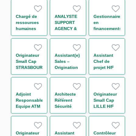
Finance
Liquidité
durable H/F
périmètre
Trésorerie
Chargé de
ANALYSTE
Gestionnaire
H/F
ressources
SUPPORT
en
humaines
AGENCY &
financements
généraliste
TRANSACTION
structurés
H/F
MANAGEMENT
H/F
IMMOBILIER
STRUCTURE
Originateur
Assistant(e)
Assistant
(CDD) H/F
Small Cap
Sales –
Chef de
STRASBOURG
Origination
projet H/F
H/F
International
Trade and
Transaction
Banking -
Adjoint
Architecte
Originateur
Large
Responsable
Référent
Small Cap
French
Equipe ATM
Sécurité
LILLE H/F
Clients H/F
Promotion
Cloud H/F
Immobilière
H/F
Originateur
Assistant
Contrôleur