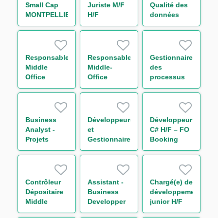
Small Cap
Juriste M/F
Qualité des
MONTPELLIER
H/F
données
H/F
risque Tiers
et Groupes
H/F
Responsable
Responsable
Gestionnaire
Middle
Middle-
des
Office
Office
processus
Support
Collatéral
H/F
Trading
Réconciliation
Equity H/F
H/F
Business
Développeur(euse)
Développeur
Analyst -
et
C# H/F – FO
Projets
Gestionnaire
Booking
Liquidité
de Releases
Risk - Non
M/F
– EQD / SQL
Linear IT H/F
/ Sophis H/F
Contrôleur
Assistant -
Chargé(e) de
Dépositaire
Business
développement
Middle
Developper
junior H/F
Office
H/F