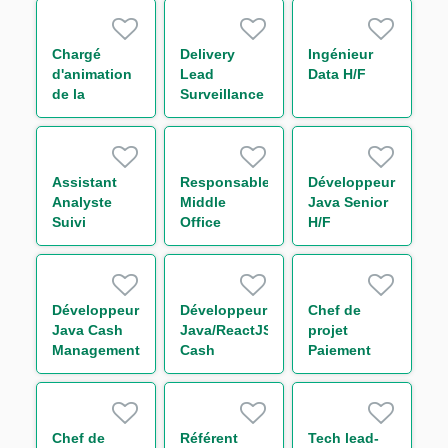
Titrisation
H/F
Chargé
Delivery
Ingénieur
d'animation
Lead
Data H/F
de la
Surveillance
communauté
des
- Capital
Communications
Market IT
de marché
H/F
H/F
Assistant
Responsable
Développeur
Analyste
Middle
Java Senior
Suivi
Office
H/F
d'Activité de
Trésorerie
Marché –
Initial
Margin &
Développeur
Développeur
Chef de
Collateral
Java Cash
Java/ReactJS
projet
H/F
Management
Cash
Paiement
H/F
Management
internationaux
H/F
(SWIFT) H/F
Chef de
Référent
Tech lead-