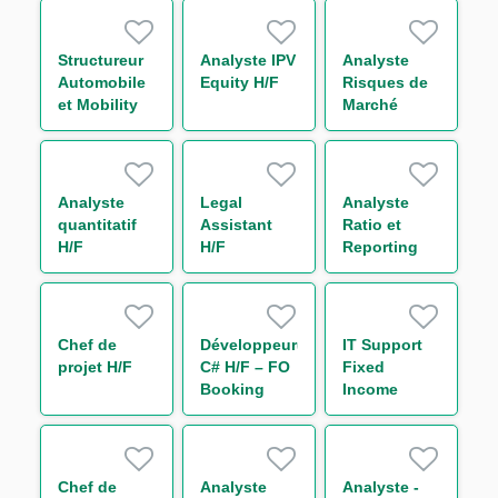
H/F
de la
Division
Finance de
Structureur
Analyste IPV
Analyste
Marchés H/F
Automobile
Equity H/F
Risques de
et Mobility
Marché
securitisation
Consolidés
H/F
H/F
Analyste
Legal
Analyste
quantitatif
Assistant
Ratio et
H/F
H/F
Reporting
Prudentiel -
Solvabilité &
Levier
(CRR3/Bâle
Chef de
Développeur(euse)
IT Support
IV) H/F
projet H/F
C# H/F – FO
Fixed
Booking
Income
Risk - Non
Bonds
Linear IT H/F
Chef de
Analyste
Analyste -