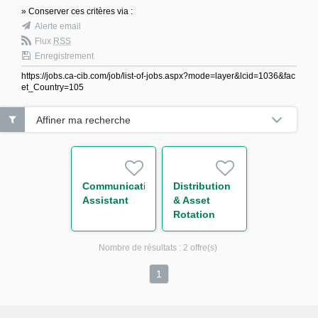
» Conserver ces critères via :
Alerte email
Flux
RSS
Enregistrement
https://jobs.ca-cib.com/job/list-of-jobs.aspx?mode=layer&lcid=1036&fac
et_Country=105
Affiner ma recherche
Communication
Distribution
Assistant
& Asset
Rotation
Nombre de résultats :
2 offre(s)
1