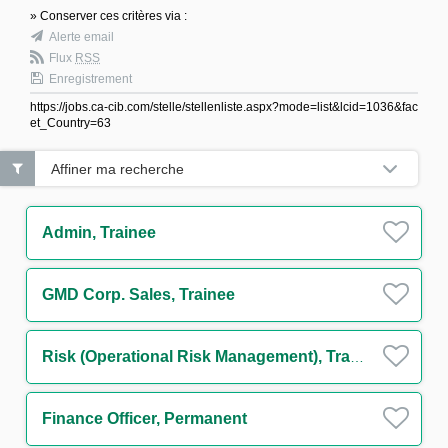
» Conserver ces critères via :
Alerte email
Flux
RSS
Enregistrement
https://jobs.ca-cib.com/stelle/stellenliste.aspx?mode=list&lcid=1036&fac
et_Country=63
Affiner ma recherche
Admin, Trainee
GMD Corp. Sales, Trainee
Risk (Operational Risk Management), Trainee
Finance Officer, Permanent