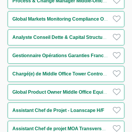
Process & Change Manager Middle-Office Collatéral H/F
Global Markets Monitoring Compliance Officer H/F
Analyste Conseil Dette & Capital Structure Secteur Transport H/F
Gestionnaire Opérations Garanties France & Internationale - Trade Finance H/F
Chargé(e) de Middle Office Tower Control H/F
Global Product Owner Middle Office Equity Finance H/F
Assistant Chef de Projet - Loanscape H/F
Assistant Chef de projet MOA Transverse - Finance durable H/F