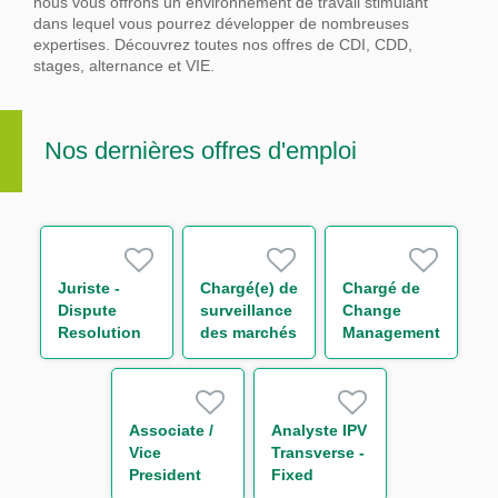
nous vous offrons un environnement de travail stimulant
dans lequel vous pourrez développer de nombreuses
expertises.
Découvrez toutes nos offres de CDI, CDD,
stages, alternance et VIE.
Nos dernières offres d'emploi
Juriste -
Chargé(e) de
Chargé de
Dispute
surveillance
Change
Resolution
des marchés
Management
H/F
financiers
&
H/F
Communication
H/F
Associate /
Analyste IPV
Vice
Transverse -
President
Fixed
Sales Global
Income H/F