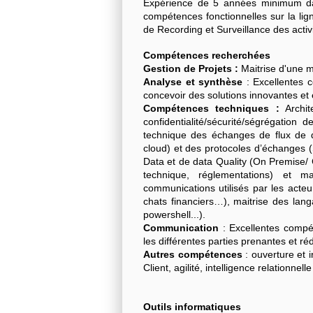
Expérience de 5 années minimum dan
compétences fonctionnelles sur la lign
de Recording et Surveillance des acti
Compétences recherchées
Gestion de Projets :
Maitrise d'une 
Analyse et synthèse
: Excellentes 
concevoir des solutions innovantes et 
Compétences techniques :
Archit
confidentialité/sécurité/ségrégatio
technique des échanges de flux de 
cloud) et des protocoles d’échanges 
Data et de data Quality (On Premise/ 
technique, réglementations) et m
communications utilisés par les acte
chats financiers…), maitrise des lan
powershell...).
Communication
: Excellentes compét
les différentes parties prenantes et r
Autres compétences
: ouverture et 
Client, agilité, intelligence relationnel
Outils informatiques