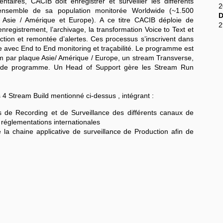
ntaires, CACIB doit enregistrer et surveiller les différents
2
ensemble de sa population monitorée Worldwide (~1.500
D
s Asie / Amérique et Europe). A ce titre CACIB déploie de
2
enregistrement, l’archivage, la transformation Voice to Text et
ction et remontée d’alertes. Ces processus s’inscrivent dans
rée avec End to End monitoring et traçabilité. Le programme est
m par plaque Asie/ Amérique / Europe, un stream Transverse,
on de programme. Un Head of Support gère les Stream Run
s 4 Stream Build mentionné ci-dessus , intégrant :
s de Recording et de Surveillance des différents canaux de
réglementations internationales
 la chaine applicative de surveillance de Production afin de