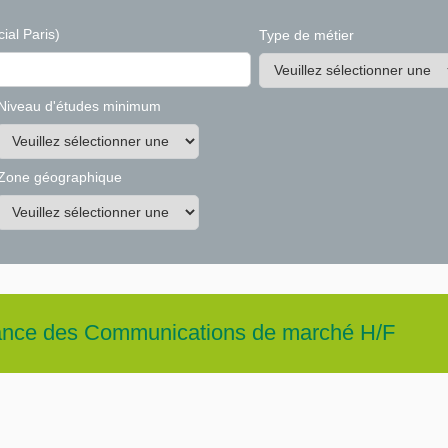
ial Paris)
Type de métier
Niveau d'études minimum
Zone géographique
lance des Communications de marché H/F