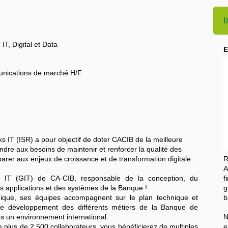
I
IT, Digital et Data
E
unications de marché H/F
s IT (ISR) a pour objectif de doter CACIB de la meilleure
dre aux besoins de maintenir et renforcer la qualité des
arer aux enjeux de croissance et de transformation digitale
R
A
al IT (GIT) de CA-CIB, responsable de la conception, du
f
 des applications et des systèmes de la Banque !
g
ogique, ses équipes accompagnent sur le plan technique et
b
ts de développement des différents métiers de la Banque de
s un environnement international.
N
de plus de 2.500 collaborateurs, vous bénéficierez de multiples
e