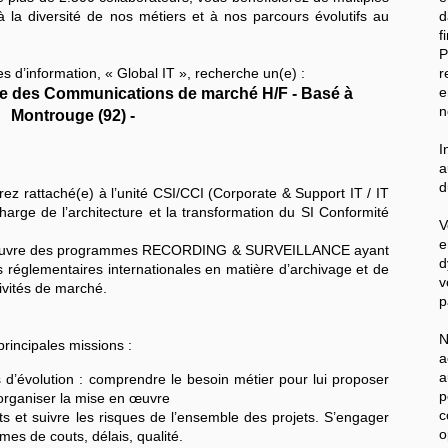
à la diversité de nos métiers et à nos parcours évolutifs au
d
f
s d’information, « Global IT », recherche un(e) :
r
e
nce des Communications de marché H/F - Basé à
n
Montrouge (92) -
I
a
d
ez rattaché(e) à l’unité CSI/CCI (Corporate & Support IT / IT
arge de l’architecture et la transformation du SI Conformité
e
en œuvre des programmes RECORDING & SURVEILLANCE ayant
d
ns réglementaires internationales en matière d’archivage et de
v
ivités de marché.
p
N
rincipales missions :
a
a
 d’évolution : comprendre le besoin métier pour lui proposer
r, organiser la mise en œuvre
c
ets et suivre les risques de l’ensemble des projets. S’engager
o
es de couts, délais, qualité.