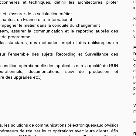
d
tionnelles et techniques, définir les architectures, piloter
i
e et s’assurer de la satisfaction métier
N
nantes, en France et à l’international
c
compagner le métier dans la conduite du changement
c
eam, assurer la communication et le reporting auprès des
v
eur de programme
 des standards, des méthodes projet et des outils/règles en
E
l
sur l’ensemble des sujets Recording et Surveillance des
C
g
ondition opérationnelle des applicatifs et à la qualité du RUN
d
érationnels, documentations, suivi de production et
p
re des upgrades etc.)
s
p
e
V
m
*
, les solutions de communications (électroniques/audio/visio)
pérateurs de réaliser leurs opérations avec leurs clients. Afin
R