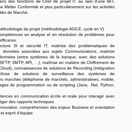
s des fonctions de Chef de projet IT au sein d’une BFI,
e Métier Conformité et plus particulièrement sur les activités
vités de Marché.
méthodologie de projet (méthodologie AGILE, cycle en V).
compétences en analyse et en résolution de problèmes pour
efficaces.
ecture SI et sécurité IT, maitrise des problématiques de
n de données associées aux sujets Communications, maitrise
données (entre systèmes de la banque, avec des solutions
(SFTP, SMTP, API, …), maîtrise en matière de Chiffrement de
Cloud), connaissances de solutions de Recording (intégration
aîtrise de solutions de surveillance des systèmes de
urs marchés (téléphonie de marchés, administratives, mobile,
gages de programmation ou de scripting (Java, .Net, Python,
ences en communication écrite et orale pour interagir avec
édiger des rapports techniques.
innovation, compréhension des enjeux Business et orientation
le et esprit d’équipe.