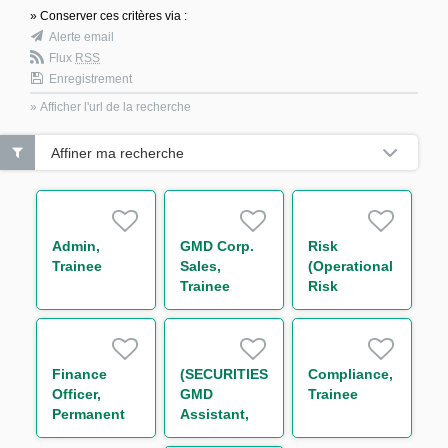
» Conserver ces critères via :
Alerte email
Flux
RSS
Enregistrement
» Afficher l'url de la recherche
Affiner ma recherche
Admin,
GMD Corp.
Risk
Trainee
Sales,
(Operational
Trainee
Risk
Management),
Trainee
Finance
(SECURITIES)
Compliance,
Officer,
GMD
Trainee
Permanent
Assistant,
Permanent