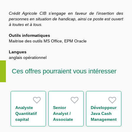
Crédit Agricole CIB s’engage en faveur de l’insertion des
personnes en situation de handicap, ainsi ce poste est ouvert
à toutes et à tous.
Outils informatiques
Maitrise des outils MS Office, EPM Oracle
Langues
anglais opérationnel
Ces offres pourraient vous intéresser
Analyste
Senior
Développeur
Quantitatif
Analyst /
Java Cash
capital
Associate
Management
économique
Leveraged
H/F
H/F
Finance