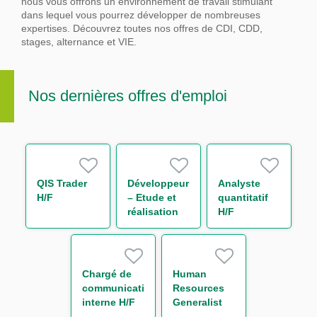
nous vous offrons un environnement de travail stimulant
dans lequel vous pourrez développer de nombreuses
expertises.
Découvrez toutes nos offres de CDI, CDD,
stages, alternance et VIE.
Nos dernières offres d'emploi
QIS Trader
Développeur
Analyste
H/F
– Etude et
quantitatif
réalisation
H/F
IT Finance
H/F
Chargé de
Human
communication
Resources
interne H/F
Generalist