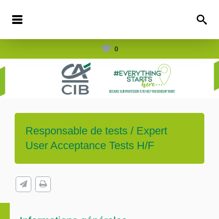
0
Responsable de tests / Expert
User Acceptance Tests H/F