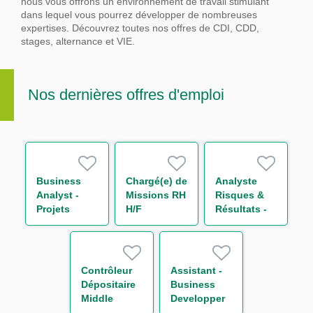
nous vous offrons un environnement de travail stimulant
dans lequel vous pourrez développer de nombreuses
expertises.
Découvrez toutes nos offres de CDI, CDD,
stages, alternance et VIE.
Nos dernières offres d'emploi
Business
Chargé(e) de
Analyste
Analyst -
Missions RH
Risques &
Projets
H/F
Résultats -
Liquidité
Equity
M/F
Derivatives
H/F
Contrôleur
Assistant -
Dépositaire
Business
Middle
Developper
Office
H/F