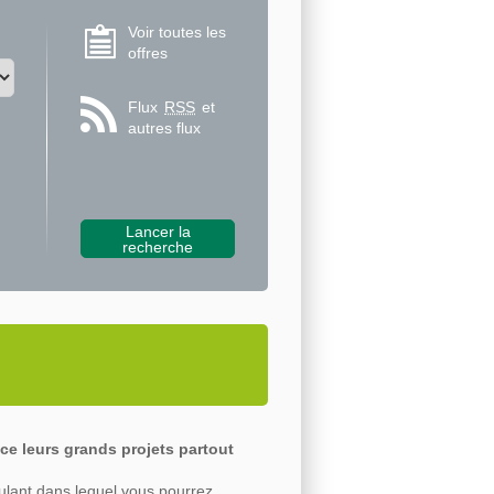
Voir toutes les
offres
Flux
RSS
et
autres flux
ce leurs grands projets partout
ulant dans lequel vous pourrez