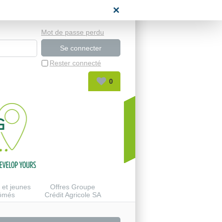
space candidat
Mot de passe perdu
Rester connecté
0
 et jeunes
Offres Groupe
lômés
Crédit Agricole SA