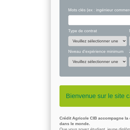
Mots clés
(ex : ingénieur commerc
Type de contrat
Niveau d'expérience minimum
Bienvenue sur le site c
Crédit Agricole CIB accompagne la c
dans le
monde.
Que vous soyez étudiant, jeune diplôm