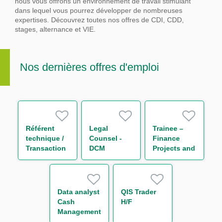
nous vous offrons un environnement de travail stimulant
dans lequel vous pourrez développer de nombreuses
expertises.
Découvrez toutes nos offres de CDI, CDD,
stages, alternance et VIE.
Nos dernières offres d'emploi
Référent
Legal
Trainee –
technique /
Counsel -
Finance
Transaction
DCM
Projects and
Regulatory
Reporting
Reporting
(One Year
H/F
Contract)
Data analyst
QIS Trader
Cash
H/F
Management
H/F