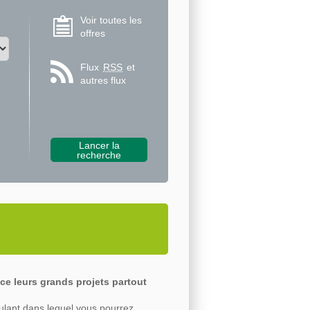
Voir toutes les
offres
Flux
RSS
et
autres flux
ce leurs grands projets partout
ulant dans lequel vous pourrez