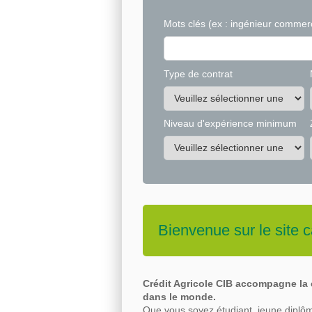
Mots clés
(ex : ingénieur commerc
Type de contrat
Niveau d'expérience minimum
Bienvenue sur le site c
Crédit Agricole CIB accompagne la c
dans le
monde.
Que vous soyez étudiant, jeune diplôm