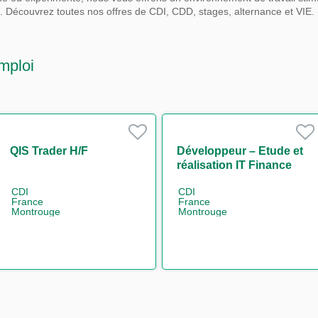
s.
Découvrez toutes nos offres de CDI, CDD, stages, alternance et VIE.
mploi
QIS Trader H/F
Développeur – Etude et
réalisation IT Finance
H/F
CDI
CDI
France
France
Montrouge
Montrouge