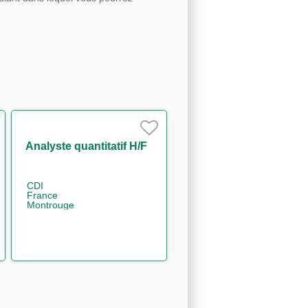
Analyste quantitatif H/F
CDI
France
Montrouge