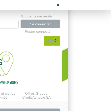
space candidat
Mot de passe perdu
Rester connecté
0
 et jeunes
Offres Groupe
lômés
Crédit Agricole SA