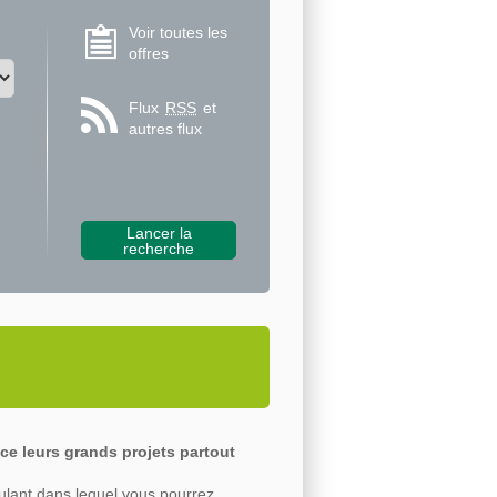
Voir toutes les
offres
Flux
RSS
et
autres flux
ce leurs grands projets partout
ulant dans lequel vous pourrez