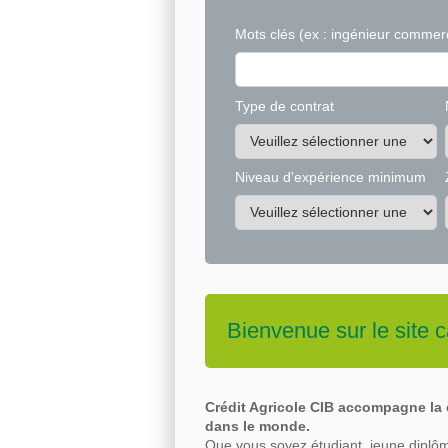
Mots clés
(ex : ingénieur commerc
Type de contrat
Niveau d'expérience minimum
Bienvenue sur le site c
Crédit Agricole CIB accompagne la c
dans le
monde.
Que vous soyez étudiant, jeune diplôm