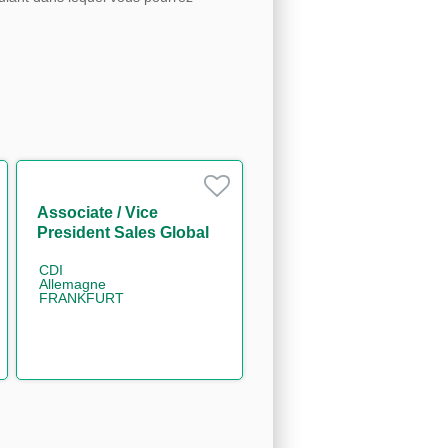
Associate / Vice
President Sales Global
Markets Division (FI
CDI
Sales Flow Generalist)
Allemagne
m/w/d
FRANKFURT