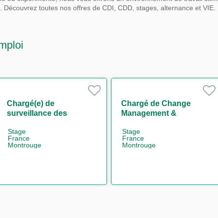
s.
Découvrez toutes nos offres de CDI, CDD, stages, alternance et VIE.
mploi
Chargé(e) de
Chargé de Change
surveillance des
Management &
marchés financiers H/F
Communication H/F
Stage
Stage
France
France
Montrouge
Montrouge