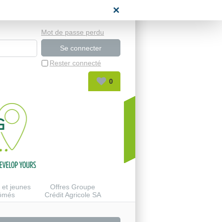
space candidat
Mot de passe perdu
Rester connecté
0
 et jeunes
Offres Groupe
lômés
Crédit Agricole SA