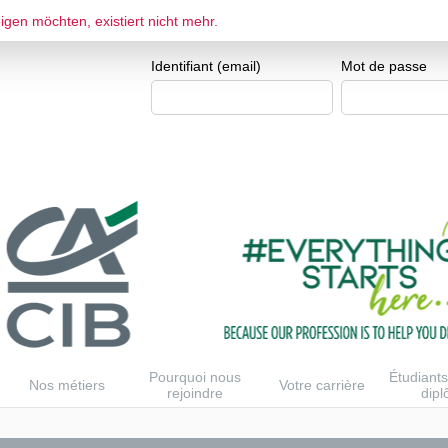
gen möchten, existiert nicht mehr.
ESPACE CANDIDAT
Je me crée un e
Identifiant (email)
Mot de passe
Pourquoi nous
Étudiants
Nos métiers
Votre carrière
rejoindre
dip