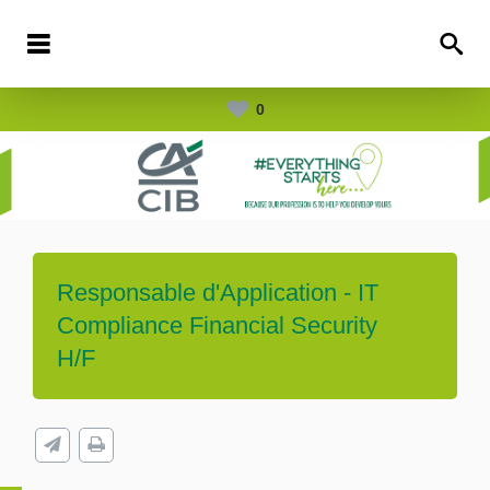
0
Responsable d'Application - IT
Compliance Financial Security
H/F