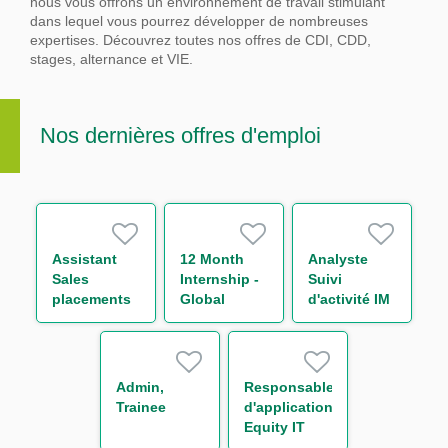
nous vous offrons un environnement de travail stimulant
dans lequel vous pourrez développer de nombreuses
expertises.
Découvrez toutes nos offres de CDI, CDD,
stages, alternance et VIE.
Nos dernières offres d'emploi
Assistant
12 Month
Analyste
Sales
Internship -
Suivi
placements
Global
d'activité IM
de la Salle
Markets
& Collateral
des Marchés
Business
management
de Bordeaux
Operations -
H/F
H/F
Support to
Admin,
Responsable
Chief
Trainee
d'application
Operating
Equity IT
Officer
Regulatory