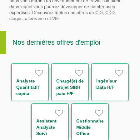
nous vous offrons un environnement de travail stimulant
dans lequel vous pourrez développer de nombreuses
expertises.
Découvrez toutes nos offres de CDI, CDD,
stages, alternance et VIE.
Nos dernières offres d'emploi
Analyste
Chargé(e) de
Ingénieur
Quantitatif
projet SIRH
Data H/F
capital
paie H/F
économique
H/F
Assistant
Gestionnaire
Analyste
Middle
Suivi
Office
d'Activité de
Support