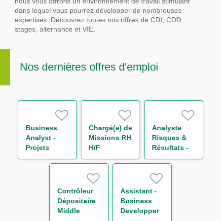
nous vous offrons un environnement de travail stimulant
dans lequel vous pourrez développer de nombreuses
expertises.
Découvrez toutes nos offres de CDI, CDD,
stages, alternance et VIE.
Nos dernières offres d'emploi
Business
Chargé(e) de
Analyste
Analyst -
Missions RH
Risques &
Projets
H/F
Résultats -
Liquidité
Equity
M/F
Derivatives
H/F
Contrôleur
Assistant -
Dépositaire
Business
Middle
Developper
Office
H/F