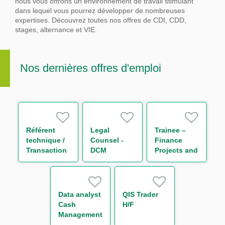
nous vous offrons un environnement de travail stimulant
dans lequel vous pourrez développer de nombreuses
expertises.
Découvrez toutes nos offres de CDI, CDD,
stages, alternance et VIE.
Nos dernières offres d'emploi
Référent
Legal
Trainee –
technique /
Counsel -
Finance
Transaction
DCM
Projects and
Regulatory
Reporting
Reporting
(One Year
H/F
Contract)
Data analyst
QIS Trader
Cash
H/F
Management
H/F