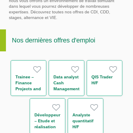
nous vous offrons un environnement de travail stimulant
dans lequel vous pourrez développer de nombreuses
expertises.
Découvrez toutes nos offres de CDI, CDD,
stages, alternance et VIE.
Nos dernières offres d'emploi
Trainee –
Data analyst
QIS Trader
Finance
Cash
H/F
Projects and
Management
Reporting
H/F
(One Year
Contract)
Développeur
Analyste
– Etude et
quantitatif
réalisation
H/F
IT Finance