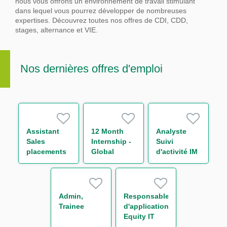
nous vous offrons un environnement de travail stimulant
dans lequel vous pourrez développer de nombreuses
expertises.
Découvrez toutes nos offres de CDI, CDD,
stages, alternance et VIE.
Nos dernières offres d'emploi
Assistant
12 Month
Analyste
Sales
Internship -
Suivi
placements
Global
d'activité IM
de la Salle
Markets
& Collateral
des Marchés
Business
management
de Bordeaux
Operations -
H/F
H/F
Support to
Admin,
Responsable
Chief
Trainee
d'application
Operating
Equity IT
Officer
Regulatory