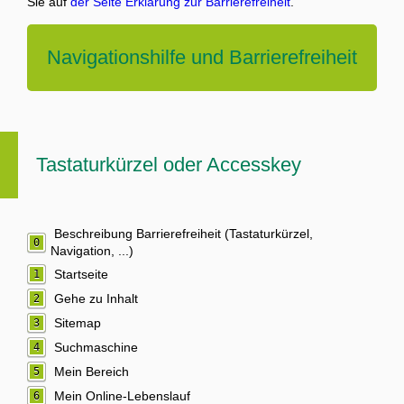
Sie auf
der Seite Erklärung zur Barrierefreiheit
.
Navigationshilfe und Barrierefreiheit
Tastaturkürzel oder Accesskey
Beschreibung Barrierefreiheit (Tastaturkürzel,
0
Navigation, ...)
Startseite
1
Gehe zu Inhalt
2
Sitemap
3
Suchmaschine
4
Mein Bereich
5
Mein Online-Lebenslauf
6