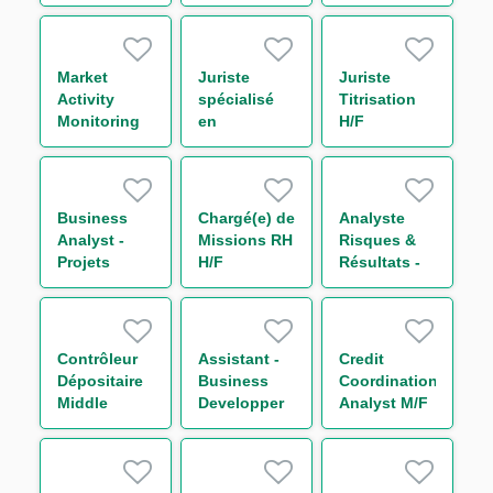
&
Sales Global
Income H/F
Communication
Markets
H/F
Division (FI
Sales Flow
Market
Juriste
Juriste
Generalist)
Activity
spécialisé
Titrisation
m/w/d
Monitoring
en
H/F
Analyst M/F
sanctions
américaines
H/F
Business
Chargé(e) de
Analyste
Analyst -
Missions RH
Risques &
Projets
H/F
Résultats -
Liquidité
Equity
M/F
Derivatives
H/F
Contrôleur
Assistant -
Credit
Dépositaire
Business
Coordination
Middle
Developper
Analyst M/F
Office
H/F
Titrisation
H/F