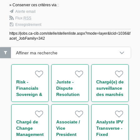
» Conserver ces critères via :
Alerte email
Flux
RSS
Enregistrement
https://jobs.ca-cib.com/stelle/stellenliste.aspx?mode=layer&lcid=1036&f
acet_JobFamily=342
Affiner ma recherche
Risk -
Juriste -
Chargé(e) de
Financials
Dispute
surveillance
Sovereign &
Resolution
des marchés
Country
H/F
financiers
Risks,
H/F
Trainee
Chargé de
Associate /
Analyste IPV
Change
Vice
Transverse -
Management
President
Fixed