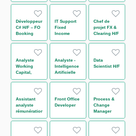
Analyst
Développeur(euse)
IT Support
Chef de
C# H/F – FO
Fixed
projet FX &
Booking
Income
Clearing H/F
Risk - Non
Bonds
Linear IT H/F
Analyste
Analyste -
Data
Working
Intelligence
Scientist H/F
Capital,
Artificielle
Receivable
H/F
and Supply
Chain
Finance H/F
Assistant
Front Office
Process &
analyste
Developer
Change
rémunération
Manager
H/F
Middle-
Office
Collatéral
H/F