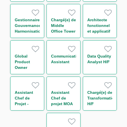
Group H/F
Compliance
France &
Financial
Internationale
Security H/F
- Trade
Finance H/F
Gestionnaire
Chargé(e) de
Architecte
Gouvernance
Middle
fonctionnel
Harmonisation
Office Tower
et applicatif
des
Control H/F
H/F
Procédures
Surveillance
Monitoring
Global
Communication
Data Quality
H/F
Product
Assistant
Analyst H/F
Owner
Middle
Office
Equity
Finance H/F
Assistant
Assistant
Chargé(e) de
Chef de
Chef de
Transformation
Projet -
projet MOA
H/F
Loanscape
Transverse -
H/F
Finance
durable H/F