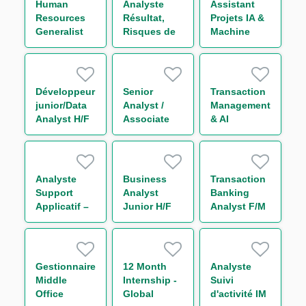
Human
Analyste
Assistant
Resources
Résultat,
Projets IA &
Generalist
Risques de
Machine
Marché et
Learning H/F
Liquidité
périmètre
Trésorerie
Développeur
Senior
Transaction
H/F
junior/Data
Analyst /
Management
Analyst H/F
Associate
& AI
Leveraged
Innovation
Finance
Analyst H/F
(w/m/d)
Analyste
Business
Transaction
Support
Analyst
Banking
Applicatif –
Junior H/F
Analyst F/M
Global
Markets IT
FX Back
Office H/F
Gestionnaire
12 Month
Analyste
Middle
Internship -
Suivi
Office
Global
d'activité IM