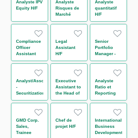
Analyste IPV
Analyste
Analyste
Equity H/F
Risques de
quantitatif
Marché
H/F
Consolidés
H/F
Compliance
Legal
Senior
Officer
Assistant
Portfolio
Assistant
H/F
Manager -
H/F
Securitization
Analyst/Associate
Executive
Analyste
-
Assistant to
Ratio et
Securitization
the Head of
Reporting
CMF
Prudentiel -
Americas
Solvabilité &
Levier
(CRR3/Bâle
GMD Corp.
Chef de
International
IV) H/F
Sales,
projet H/F
Business
Trainee
Development