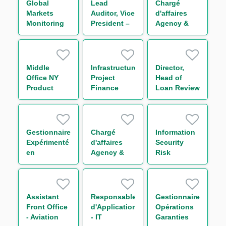
Global
Lead
Chargé
Markets
Auditor, Vice
d'affaires
Monitoring
President –
Agency &
Compliance
Regulatory
Transaction
Officer H/F
Compliance
Management
Funds
Solutions
Middle
Infrastructure
Director,
Group H/F
Office NY
Project
Head of
Product
Finance
Loan Review
Owner
Analyst
- Americas
Gestionnaire
Chargé
Information
Expérimenté
d'affaires
Security
en
Agency &
Risk
Financements
Transaction
Manager
Structurés
Management
H/F
Funds
Solutions
Assistant
Responsable
Gestionnaire
Group (CDD)
Front Office
d'Application
Opérations
H/F
- Aviation
- IT
Garanties