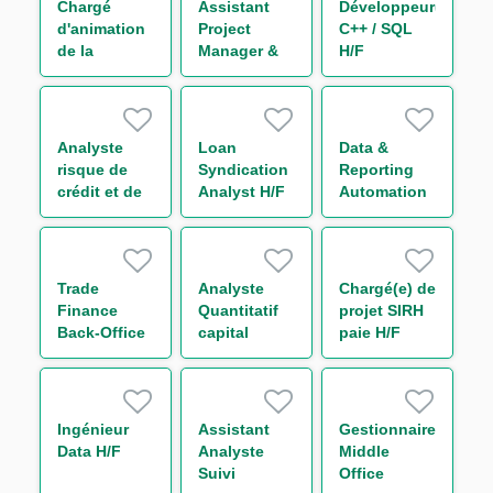
Chargé
Assistant
Développeur(euse)
d'animation
Project
C++ / SQL
de la
Manager &
H/F
communauté
Organisation
- Capital
Market IT
H/F
Analyste
Loan
Data &
risque de
Syndication
Reporting
crédit et de
Analyst H/F
Automation
portefeuille -
Analyst M/F
Secteur
Transport
H/F
Trade
Analyste
Chargé(e) de
Finance
Quantitatif
projet SIRH
Back-Office
capital
paie H/F
Analyst F/M
économique
H/F
Ingénieur
Assistant
Gestionnaire
Data H/F
Analyste
Middle
Suivi
Office