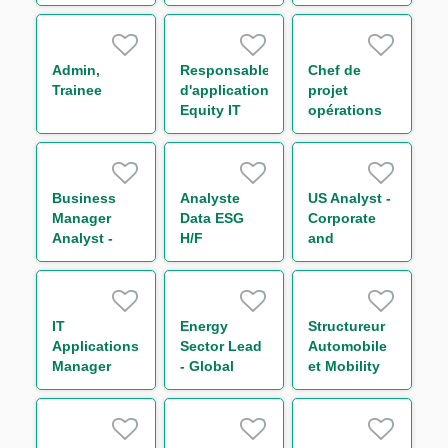
Titrisation
Markets
& Collateral
H/F
Business
management
Operations -
H/F
Support to
Admin,
Responsable
Chef de
Chief
Trainee
d'application
projet
Operating
Equity IT
opérations
Officer
Regulatory
de marché
Reporting
H/F
H/F
Business
Analyste
US Analyst -
Manager
Data ESG
Corporate
Analyst -
H/F
and
Capital
Leveraged
Markets M/F
Finance
IT
Energy
Structureur
Applications
Sector Lead
Automobile
Manager
- Global
et Mobility
Trade and
securitisation
Commodities
H/F