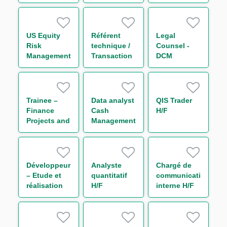
d'Activité de
Support
Marché –
Trading
Initial
Rates H/F
Margin &
US Equity
Référent
Legal
Collateral
Risk
technique /
Counsel -
H/F
Management
Transaction
DCM
Analyst
Regulatory
Reporting
H/F
Trainee –
Data analyst
QIS Trader
Finance
Cash
H/F
Projects and
Management
Reporting
H/F
(One Year
Contract)
Développeur
Analyste
Chargé de
– Etude et
quantitatif
communication
réalisation
H/F
interne H/F
IT Finance
H/F