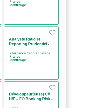
France
Montrouge
Analyste Ratio et
Reporting Prudentiel -
Solvabilité & Levier
Alternance / Apprentissage
(CRR3/Bâle IV) H/F
France
Montrouge
Développeur(euse) C#
H/F – FO Booking Risk -
Non Linear IT H/F
Stage