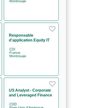
Montrouge
Responsable
d'application Equity IT
Regulatory Reporting
CDI
H/F
France
Montrouge
US Analyst - Corporate
and Leveraged Finance
CDD
Etats-Unis d'Amérique