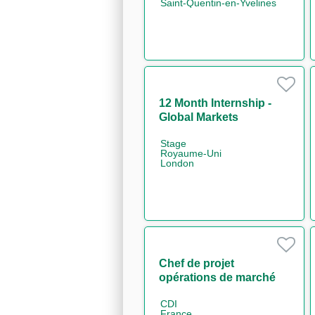
Saint-Quentin-en-Yvelines
12 Month Internship -
Global Markets
Business Operations -
Stage
Support to Chief
Royaume-Uni
Operating Officer
London
Chef de projet
opérations de marché
H/F
CDI
France