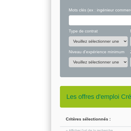
Mots clés
(ex : ingénieur commerc
Type de contrat
Niveau d'expérience minimum
Les offres d'emploi
Cré
Critères sélectionnés :
» Afficher l'url de la recherche