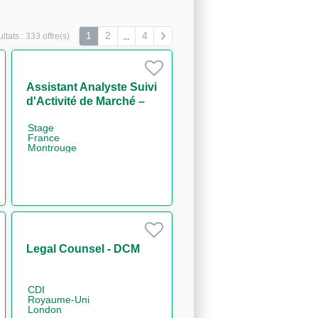
1
2
4
ltats :
333 offre(s)
Assistant Analyste Suivi
d'Activité de Marché –
Initial Margin &
Stage
Collateral H/F
France
Montrouge
Legal Counsel - DCM
CDI
Royaume-Uni
London