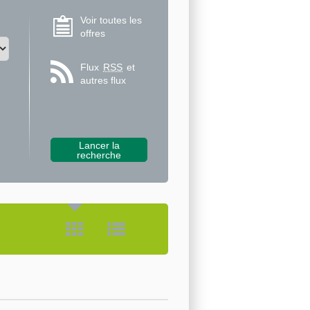
Voir toutes les
offres
Flux
RSS
et
autres flux