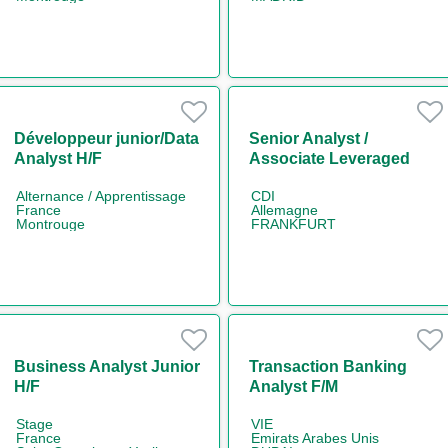
Développeur junior/Data
Senior Analyst /
Analyst H/F
Associate Leveraged
Finance (w/m/d)
Alternance / Apprentissage
CDI
France
Allemagne
Montrouge
FRANKFURT
Business Analyst Junior
Transaction Banking
H/F
Analyst F/M
Stage
VIE
France
Emirats Arabes Unis