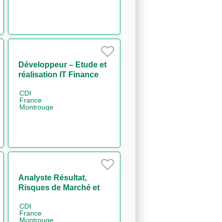
Développeur – Etude et
réalisation IT Finance
H/F
CDI
France
Montrouge
Analyste Résultat,
Risques de Marché et
Liquidité périmètre
CDI
Trésorerie H/F
France
Montrouge