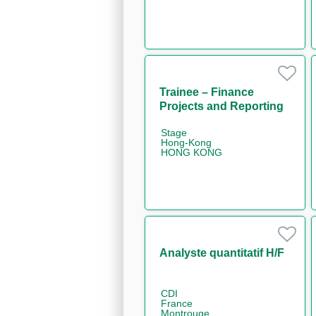
Trainee – Finance
Projects and Reporting
(One Year Contract)
Stage
Hong-Kong
HONG KONG
Analyste quantitatif H/F
CDI
France
Montrouge