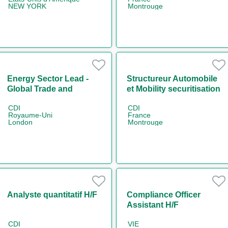
NEW YORK
Montrouge
Energy Sector Lead -
Structureur Automobile
Global Trade and
et Mobility securitisation
Commodities
H/F
CDI
CDI
Royaume-Uni
France
London
Montrouge
Analyste quantitatif H/F
Compliance Officer
Assistant H/F
CDI
VIE