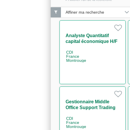
Affiner ma recherche
Analyste Quantitatif
capital économique H/F
CDI
France
Montrouge
Gestionnaire Middle
Office Support Trading
Rates H/F
CDI
France
Montrouge