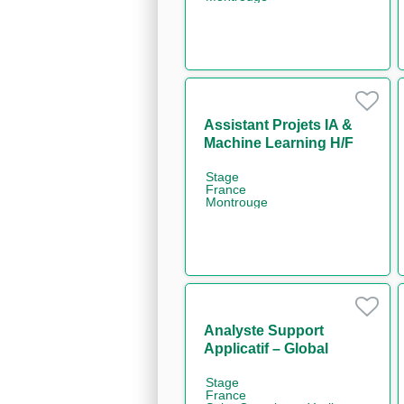
Assistant Projets IA &
Machine Learning H/F
Stage
France
Montrouge
Analyste Support
Applicatif – Global
Markets IT FX Back
Stage
Office H/F
France