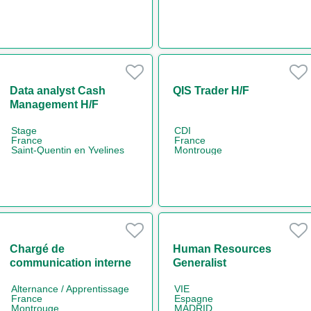
Data analyst Cash
QIS Trader H/F
Management H/F
Stage
CDI
France
France
Saint-Quentin en Yvelines
Montrouge
Chargé de
Human Resources
communication interne
Generalist
H/F
Alternance / Apprentissage
VIE
France
Espagne
Montrouge
MADRID