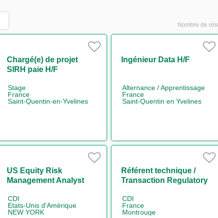
Nombre de résu
Chargé(e) de projet
Ingénieur Data H/F
SIRH paie H/F
Stage
Alternance / Apprentissage
France
France
Saint-Quentin-en-Yvelines
Saint-Quentin en Yvelines
US Equity Risk
Référent technique /
Management Analyst
Transaction Regulatory
Reporting H/F
CDI
CDI
Etats-Unis d'Amérique
France
NEW YORK
Montrouge