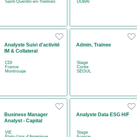
Saint-Quentin-en-Yvelines
DUBAI
Analyste Suivi d'activité
Admin, Trainee
IM & Collateral
management H/F
CDI
Stage
France
Corée
Montrouge
SEOUL
Business Manager
Analyste Data ESG H/F
Analyst - Capital
Markets M/F
VIE
Stage
Etats-Unis d'Amérique
France