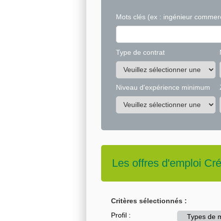
Mots clés
(ex : ingénieur commerc
Type de contrat
Niveau d'expérience minimum
Les offres d'emploi
Cré
Critères sélectionnés :
Profil :
Types de m