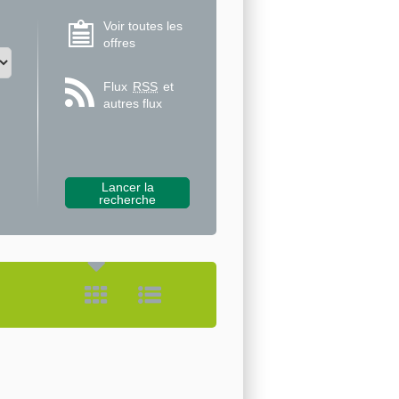
Voir toutes les
offres
Flux
RSS
et
autres flux