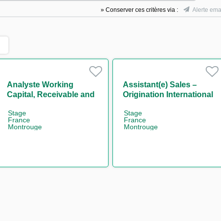
» Conserver ces critères via :
Alerte ema
Analyste Working
Assistant(e) Sales –
Capital, Receivable and
Origination International
Supply Chain Finance
Trade and Transaction
Stage
Stage
H/F
Banking - Large French
France
France
Clients H/F
Montrouge
Montrouge