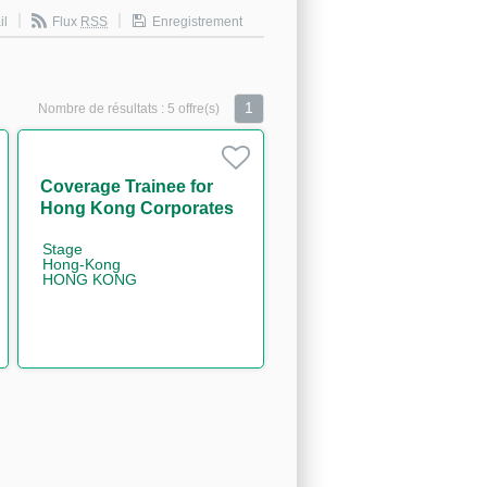
il
Flux
RSS
Enregistrement
1
Nombre de résultats :
5 offre(s)
Coverage Trainee for
Hong Kong Corporates
(One Year Contract)
Stage
Hong-Kong
HONG KONG