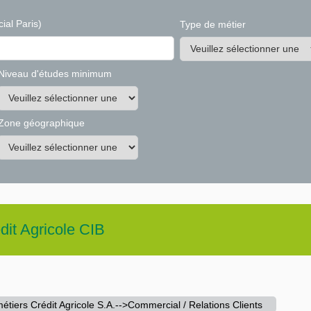
ial Paris)
Type de métier
Niveau d'études minimum
Zone géographique
dit Agricole CIB
étiers Crédit Agricole S.A.-->Commercial / Relations Clients