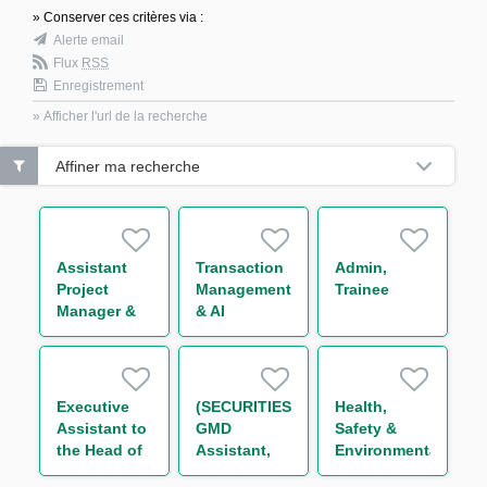
» Conserver ces critères via :
Alerte email
Flux
RSS
Enregistrement
» Afficher l'url de la recherche
Affiner ma recherche
Assistant
Transaction
Admin,
Project
Management
Trainee
Manager &
& AI
Organisation
Innovation
Analyst H/F
Executive
(SECURITIES)
Health,
Assistant to
GMD
Safety &
the Head of
Assistant,
Environmental
CMF
Permanent
Officer