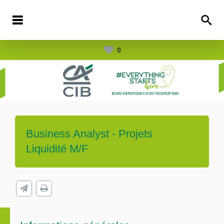
0
Business Analyst - Projets
Liquidité M/F