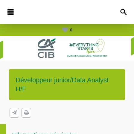
0
Développeur junior/Data Analyst
H/F