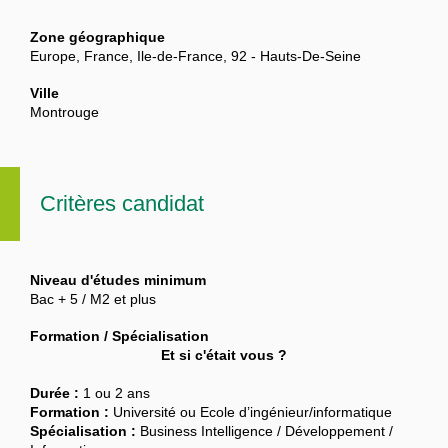
Zone géographique
Europe, France, Ile-de-France, 92 - Hauts-De-Seine
Ville
Montrouge
Critères candidat
Niveau d'études minimum
Bac + 5 / M2 et plus
Formation / Spécialisation
Et si c'était vous ?
Durée :
1 ou 2 ans
Formation :
Université ou Ecole d’ingénieur/informatique
Spécialisation :
Business Intelligence / Développement /