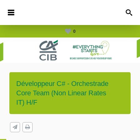
0
Développeur C# - Orchestrade
Core Team (Non Linear Rates
IT) H/F