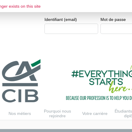
ger exists on this site
ESPACE CANDIDAT
Je me crée un e
Identifiant (email)
Mot de passe
Pourquoi nous
Étudiants
Nos métiers
Votre carrière
rejoindre
dip