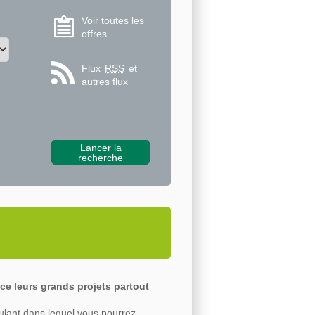
Voir toutes les
offres
Flux
RSS
et
autres flux
ce leurs grands projets partout
ulant dans lequel vous pourrez