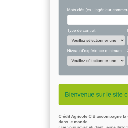
Mots clés
(ex : ingénieur commerc
Type de contrat
Niveau d'expérience minimum
Bienvenue sur le site c
Crédit Agricole CIB accompagne la c
dans le
monde.
Que vous soyez étudiant, jeune diplôm