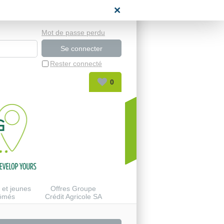
space candidat
Mot de passe perdu
Rester connecté
0
 et jeunes
Offres Groupe
lômés
Crédit Agricole SA