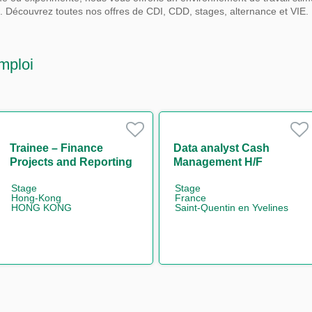
s.
Découvrez toutes nos offres de CDI, CDD, stages, alternance et VIE.
mploi
Trainee – Finance
Data analyst Cash
Projects and Reporting
Management H/F
(One Year Contract)
Stage
Stage
Hong-Kong
France
HONG KONG
Saint-Quentin en Yvelines