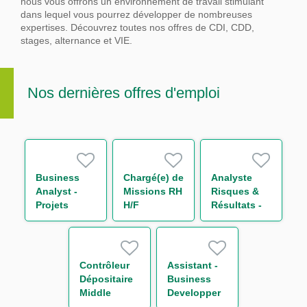
nous vous offrons un environnement de travail stimulant
dans lequel vous pourrez développer de nombreuses
expertises.
Découvrez toutes nos offres de CDI, CDD,
stages, alternance et VIE.
Nos dernières offres d'emploi
Business
Chargé(e) de
Analyste
Analyst -
Missions RH
Risques &
Projets
H/F
Résultats -
Liquidité
Equity
M/F
Derivatives
H/F
Contrôleur
Assistant -
Dépositaire
Business
Middle
Developper
Office
H/F